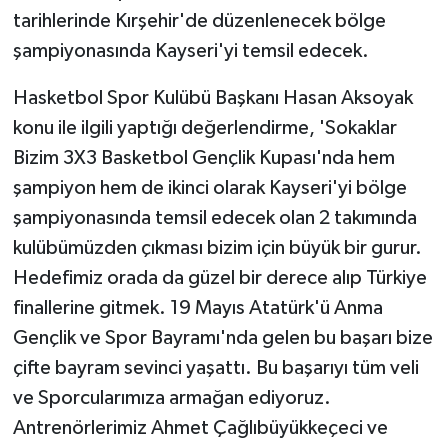
tarihlerinde Kırşehir'de düzenlenecek bölge
GENEL
şampiyonasında Kayseri'yi temsil edecek.
Hasketbol Spor Kulübü Başkanı Hasan Aksoyak
GÜNDEM
konu ile ilgili yaptığı değerlendirme, 'Sokaklar
Güvenlik
Bizim 3X3 Basketbol Gençlik Kupası'nda hem
şampiyon hem de ikinci olarak Kayseri'yi bölge
HABERDE İNSAN
şampiyonasında temsil edecek olan 2 takımında
kulübümüzden çıkması bizim için büyük bir gurur.
İNSAN
Hedefimiz orada da güzel bir derece alıp Türkiye
İş Dünyası
finallerine gitmek. 19 Mayıs Atatürk'ü Anma
Gençlik ve Spor Bayramı'nda gelen bu başarı bize
Jandarma
çifte bayram sevinci yaşattı. Bu başarıyı tüm veli
ve Sporcularımıza armağan ediyoruz.
Kadın
Antrenörlerimiz Ahmet Çağlıbüyükkeçeci ve