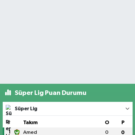
Süper Lig Puan Durumu
Süper Lig
#
Takım
O
P
1
Amed
0
0