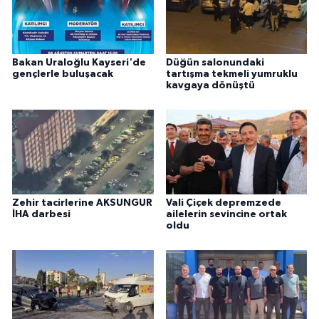
ÜLKE GÜNDEMİ
YAŞAM
Bakan Uraloğlu Kayseri'de
Düğün salonundaki
gençlerle buluşacak
tartışma tekmeli yumruklu
YEREL
kavgaya dönüştü
Yerel Haberler
Zehir tacirlerine AKSUNGUR
Vali Çiçek depremzede
İHA darbesi
ailelerin sevincine ortak
oldu