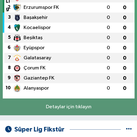
2
Erzurumspor FK
0
0
3
Başakşehir
0
0
4
Kocaelispor
0
0
5
Beşiktaş
0
0
6
Eyüpspor
0
0
7
Galatasaray
0
0
8
Çorum FK
0
0
9
Gaziantep FK
0
0
10
Alanyaspor
0
0
Detaylar için tıklayın
Süper Lig Fikstür