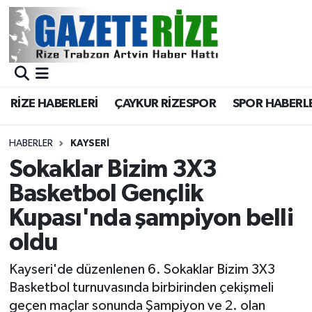
BÖLGEMİZ
Merkez Nöbetçi Eczaneler
SPOR
Merkez Hava Durumu
RİZE HABERLERİ
ÇAYKUR RİZESPOR
SPOR HABERL
Asayiş
Merkez Trafik Yoğunluk Haritası
HABERLER
KAYSERI
Rize Jandarma Komutanlığı
Süper Lig Puan Durumu ve Fikstür
Sokaklar Bizim 3X3
Basketbol Gençlik
Bilim Teknoloji
Tüm Manşetler
Kupası'nda şampiyon belli
Bölge
Son Dakika Haberleri
oldu
Advertising news
Haber Arşivi
Kayseri'de düzenlenen 6. Sokaklar Bizim 3X3
Basketbol turnuvasında birbirinden çekişmeli
Canlı Maç
geçen maçlar sonunda Şampiyon ve 2. olan