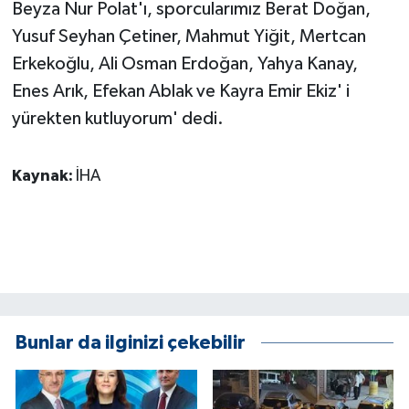
KÜLTÜR SANAT
Beyza Nur Polat'ı, sporcularımız Berat Doğan,
Yusuf Seyhan Çetiner, Mahmut Yiğit, Mertcan
MAGAZİN
Erkekoğlu, Ali Osman Erdoğan, Yahya Kanay,
Enes Arık, Efekan Ablak ve Kayra Emir Ekiz' i
Otomobil
yürekten kutluyorum' dedi.
POLİTİKA
Kaynak:
İHA
Sağlık
SİYASET
SPOR HABERLERİ
TEKNOLOJİ
Bunlar da ilginizi çekebilir
Turizm