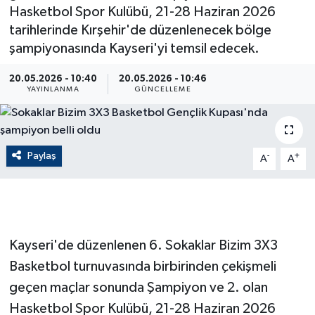
Hasketbol Spor Kulübü, 21-28 Haziran 2026
ÇEVRE
tarihlerinde Kırşehir'de düzenlenecek bölge
şampiyonasında Kayseri'yi temsil edecek.
Dış Haberler
20.05.2026 - 10:40
20.05.2026 - 10:46
YAYINLANMA
GÜNCELLEME
Dünya
EĞİTİM
Paylaş
-
+
A
A
EKONOMİ
English News
Finans
Kayseri'de düzenlenen 6. Sokaklar Bizim 3X3
Basketbol turnuvasında birbirinden çekişmeli
Flaş Haber
geçen maçlar sonunda Şampiyon ve 2. olan
Hasketbol Spor Kulübü, 21-28 Haziran 2026
Gayrimenkul