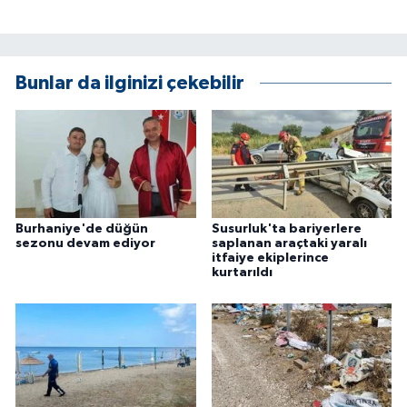
ÜLKE GÜNDEMİ
YAŞAM
Bunlar da ilginizi çekebilir
YEREL
Yerel Haberler
Burhaniye'de düğün
Susurluk'ta bariyerlere
sezonu devam ediyor
saplanan araçtaki yaralı
itfaiye ekiplerince
kurtarıldı