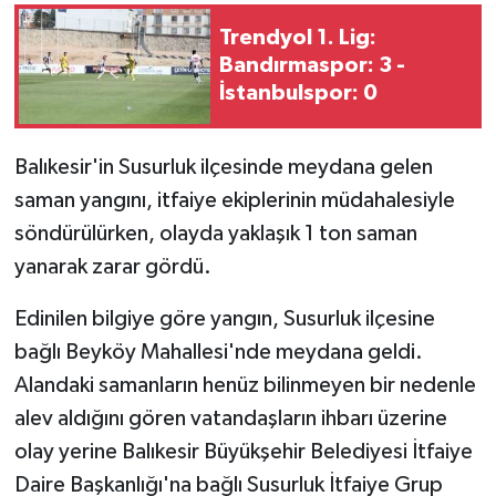
Trendyol 1. Lig:
GENEL
Bandırmaspor: 3 -
İstanbulspor: 0
GÜNDEM
Güvenlik
Balıkesir'in Susurluk ilçesinde meydana gelen
saman yangını, itfaiye ekiplerinin müdahalesiyle
HABERDE İNSAN
söndürülürken, olayda yaklaşık 1 ton saman
yanarak zarar gördü.
İNSAN
Edinilen bilgiye göre yangın, Susurluk ilçesine
İş Dünyası
bağlı Beyköy Mahallesi'nde meydana geldi.
Alandaki samanların henüz bilinmeyen bir nedenle
Jandarma
alev aldığını gören vatandaşların ihbarı üzerine
Kadın
olay yerine Balıkesir Büyükşehir Belediyesi İtfaiye
Daire Başkanlığı'na bağlı Susurluk İtfaiye Grup