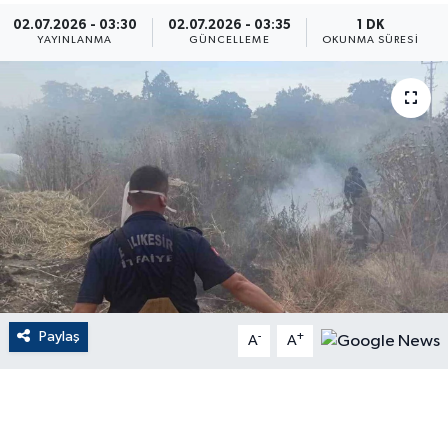
02.07.2026 - 03:30
02.07.2026 - 03:35
1 DK
ÇEVRE
YAYINLANMA
GÜNCELLEME
OKUNMA SÜRESI
Dış Haberler
Dünya
EĞİTİM
EKONOMİ
English News
Paylaş
-
+
Finans
A
A
Flaş Haber
Gayrimenkul