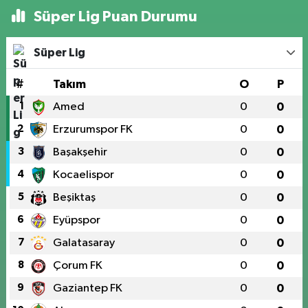
Süper Lig Puan Durumu
Süper Lig
#
Takım
O
P
1
Amed
0
0
2
Erzurumspor FK
0
0
3
Başakşehir
0
0
4
Kocaelispor
0
0
5
Beşiktaş
0
0
6
Eyüpspor
0
0
7
Galatasaray
0
0
8
Çorum FK
0
0
9
Gaziantep FK
0
0