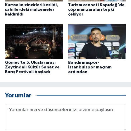
Kumsalın zincirleri kesildi,
Turizm cenneti Kapıdağ'da
sahillerdeki malzemeler
çöp manzaraları tepki
kaldırıldı
çekiyor
Gömeç'te 5. Uluslararası
Bandırmaspor-
Zeytindalı Kültür Sanat ve
İstanbulspor maçının
Barış Festivali başladı
ardından
Yorumlar