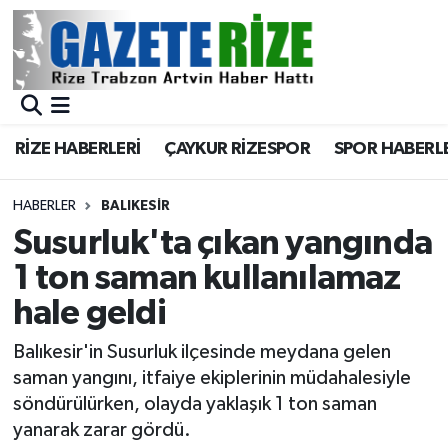
BÖLGEMİZ
Merkez Nöbetçi Eczaneler
SPOR
Merkez Hava Durumu
RİZE HABERLERİ
ÇAYKUR RİZESPOR
SPOR HABERL
Asayiş
Merkez Trafik Yoğunluk Haritası
HABERLER
BALIKESIR
Rize Jandarma Komutanlığı
Süper Lig Puan Durumu ve Fikstür
Susurluk'ta çıkan yangında
1 ton saman kullanılamaz
Bilim Teknoloji
Tüm Manşetler
hale geldi
Bölge
Son Dakika Haberleri
Balıkesir'in Susurluk ilçesinde meydana gelen
saman yangını, itfaiye ekiplerinin müdahalesiyle
Advertising news
Haber Arşivi
söndürülürken, olayda yaklaşık 1 ton saman
yanarak zarar gördü.
Canlı Maç