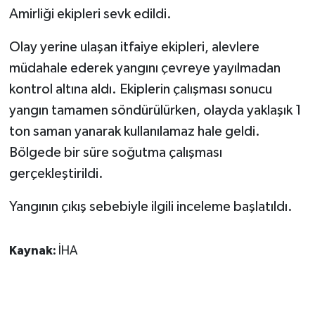
KÜLTÜR SANAT
Amirliği ekipleri sevk edildi.
MAGAZİN
Olay yerine ulaşan itfaiye ekipleri, alevlere
müdahale ederek yangını çevreye yayılmadan
Otomobil
kontrol altına aldı. Ekiplerin çalışması sonucu
yangın tamamen söndürülürken, olayda yaklaşık 1
POLİTİKA
ton saman yanarak kullanılamaz hale geldi.
Sağlık
Bölgede bir süre soğutma çalışması
gerçekleştirildi.
SİYASET
Yangının çıkış sebebiyle ilgili inceleme başlatıldı.
SPOR HABERLERİ
Kaynak:
İHA
TEKNOLOJİ
Turizm