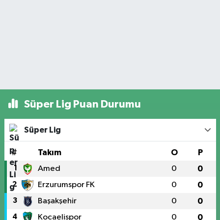
Süper Lig Puan Durumu
Süper Lig
#
Takım
O
P
1
Amed
0
0
2
Erzurumspor FK
0
0
3
Başakşehir
0
0
4
Kocaelispor
0
0