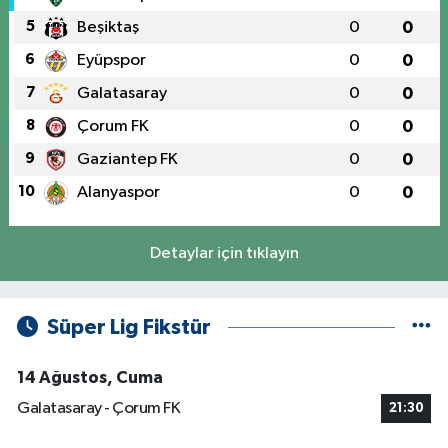
5
Beşiktaş
0
0
6
Eyüpspor
0
0
7
Galatasaray
0
0
8
Çorum FK
0
0
9
Gaziantep FK
0
0
10
Alanyaspor
0
0
Detaylar için tıklayın
Süper Lig Fikstür
14 Ağustos, Cuma
Galatasaray - Çorum FK
21:30