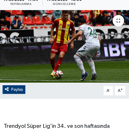
YAYINLANMA
GÜNCELLEME
ÇEVRE
Dış Haberler
Dünya
EĞİTİM
EKONOMİ
English News
Paylaş
-
+
A
A
Finans
Flaş Haber
Trendyol Süper Lig'in 34. ve son haftasında
Gayrimenkul