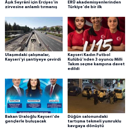
KÜLTÜR SANAT
Âşık Seyrânî için Erciyes'in
ERÜ akademisyenlerinden
zirvesine anlamlı tırmanış
Türkiye'de bir ilk
MAGAZİN
Otomobil
POLİTİKA
Ulaşımdaki çalışmalar,
Kayseri Kadın Futbol
Kayseri'yi şantiyeye çevirdi
Kulübü'nden 3 oyuncu Milli
Sağlık
Takım seçme kampına davet
edildi
SİYASET
SPOR HABERLERİ
TEKNOLOJİ
Bakan Uraloğlu Kayseri'de
Düğün salonundaki
Turizm
gençlerle buluşacak
tartışma tekmeli yumruklu
kavgaya dönüştü