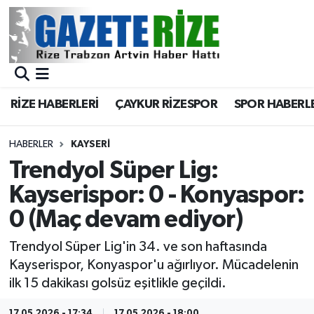
BÖLGEMİZ
Merkez Nöbetçi Eczaneler
SPOR
Merkez Hava Durumu
RİZE HABERLERİ
ÇAYKUR RİZESPOR
SPOR HABERL
Asayiş
Merkez Trafik Yoğunluk Haritası
HABERLER
KAYSERI
Rize Jandarma Komutanlığı
Süper Lig Puan Durumu ve Fikstür
Trendyol Süper Lig:
Kayserispor: 0 - Konyaspor:
Bilim Teknoloji
Tüm Manşetler
0 (Maç devam ediyor)
Bölge
Son Dakika Haberleri
Trendyol Süper Lig'in 34. ve son haftasında
Kayserispor, Konyaspor'u ağırlıyor. Mücadelenin
Advertising news
Haber Arşivi
ilk 15 dakikası golsüz eşitlikle geçildi.
Canlı Maç
17.05.2026 - 17:34
17.05.2026 - 18:00