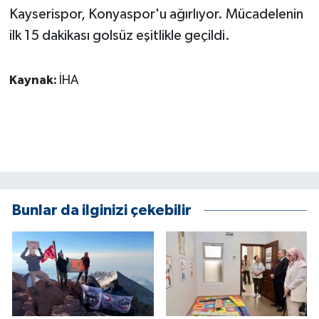
Kayserispor, Konyaspor'u ağırlıyor. Mücadelenin
GENEL
ilk 15 dakikası golsüz eşitlikle geçildi.
GÜNDEM
Kaynak:
İHA
Güvenlik
HABERDE İNSAN
İNSAN
Bunlar da ilginizi çekebilir
İş Dünyası
Jandarma
Kadın