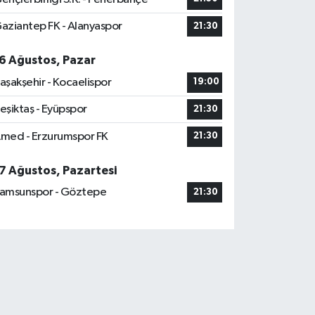
aziantep FK - Alanyaspor
21:30
6 Ağustos, Pazar
aşakşehir - Kocaelispor
19:00
eşiktaş - Eyüpspor
21:30
med - Erzurumspor FK
21:30
7 Ağustos, Pazartesi
amsunspor - Göztepe
21:30