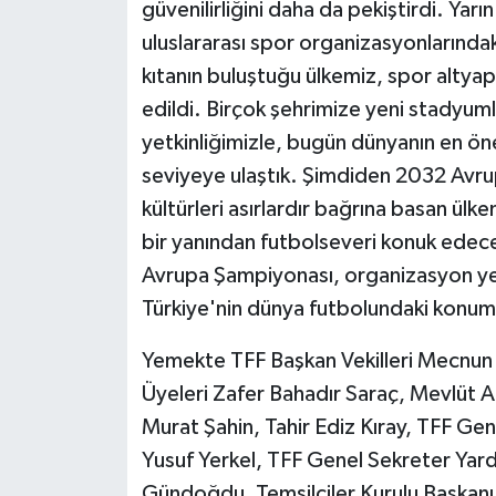
güvenilirliğini daha da pekiştirdi. Yarı
uluslararası spor organizasyonlarında
kıtanın buluştuğu ülkemiz, spor altyap
edildi. Birçok şehrimize yeni stadyumla
yetkinliğimizle, bugün dünyanın en ön
seviyeye ulaştık. Şimdiden 2032 Avrupa
kültürleri asırlardır bağrına basan ü
bir yanından futbolseveri konuk edece
Avrupa Şampiyonası, organizasyon yet
Türkiye'nin dünya futbolundaki konum
Yemekte TFF Başkan Vekilleri Mecnun
Üyeleri Zafer Bahadır Saraç, Mevlüt A
Murat Şahin, Tahir Ediz Kıray, TFF Ge
Yusuf Yerkel, TFF Genel Sekreter Yard
Gündoğdu, Temsilciler Kurulu Başkanı 