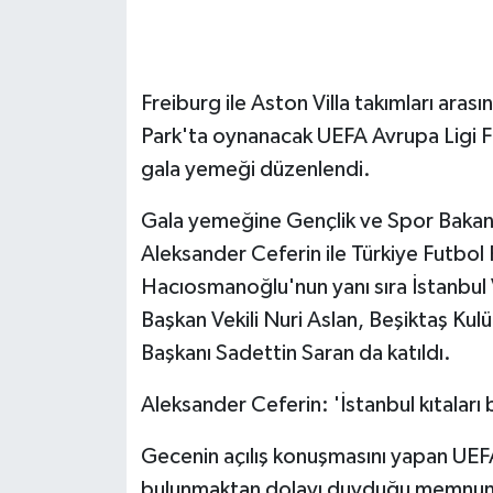
GENEL
Freiburg ile Aston Villa takımları aras
GÜNDEM
Park'ta oynanacak UEFA Avrupa Ligi F
Güvenlik
gala yemeği düzenlendi.
HABERDE İNSAN
Gala yemeğine Gençlik ve Spor Bakan
Aleksander Ceferin ile Türkiye Futbo
İNSAN
Hacıosmanoğlu'nun yanı sıra İstanbul 
Başkan Vekili Nuri Aslan, Beşiktaş Ku
İş Dünyası
Başkanı Sadettin Saran da katıldı.
Jandarma
Aleksander Ceferin: 'İstanbul kıtaları b
Kadın
Gecenin açılış konuşmasını yapan UEF
bulunmaktan dolayı duyduğu memnuniye