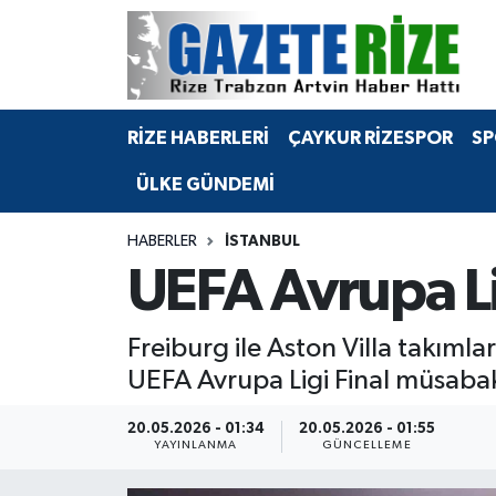
BÖLGEMİZ
Merkez Nöbetçi Eczaneler
RİZE HABERLERİ
ÇAYKUR RİZESPOR
SP
SPOR
Merkez Hava Durumu
ÜLKE GÜNDEMİ
Asayiş
Merkez Trafik Yoğunluk Haritası
HABERLER
İSTANBUL
Rize Jandarma Komutanlığı
Süper Lig Puan Durumu ve Fikstür
UEFA Avrupa Li
Bilim Teknoloji
Tüm Manşetler
Freiburg ile Aston Villa takıml
Bölge
Son Dakika Haberleri
UEFA Avrupa Ligi Final müsaba
Advertising news
Haber Arşivi
20.05.2026 - 01:34
20.05.2026 - 01:55
YAYINLANMA
GÜNCELLEME
Canlı Maç