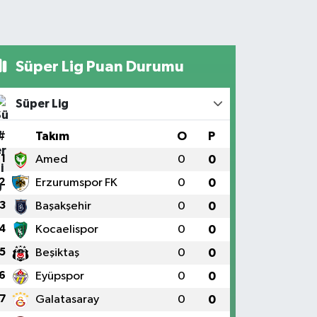
Süper Lig Puan Durumu
Süper Lig
#
Takım
O
P
1
Amed
0
0
2
Erzurumspor FK
0
0
3
Başakşehir
0
0
4
Kocaelispor
0
0
5
Beşiktaş
0
0
6
Eyüpspor
0
0
7
Galatasaray
0
0