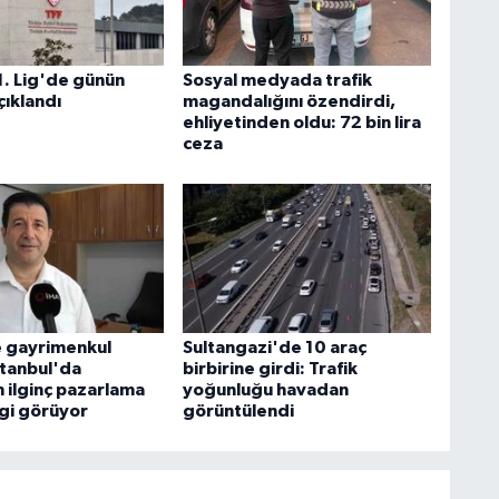
1. Lig'de günün
Sosyal medyada trafik
çıklandı
magandalığını özendirdi,
ehliyetinden oldu: 72 bin lira
ceza
e gayrimenkul
Sultangazi'de 10 araç
stanbul'da
birbirine girdi: Trafik
n ilginç pazarlama
yoğunluğu havadan
lgi görüyor
görüntülendi