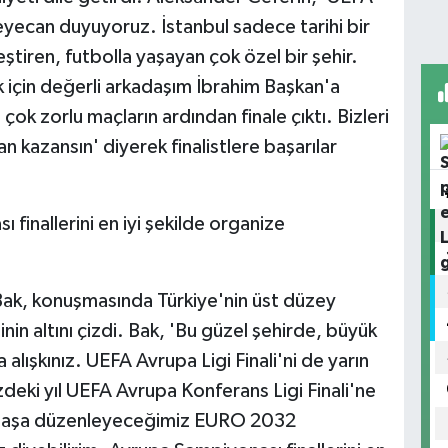
heyecan duyuyoruz. İstanbul sadece tarihi bir
leştiren, futbolla yaşayan çok özel bir şehir.
k için değerli arkadaşım İbrahim Başkan'a
çok zorlu maçların ardından finale çıktı. Bizleri
an kazansın' diyerek finalistlere başarılar
inallerini en iyi şekilde organize
ak, konuşmasında Türkiye'nin üst düzey
in altını çizdi. Bak, 'Bu güzel şehirde, büyük
lışkınız. UEFA Avrupa Ligi Finali'ni de yarın
eki yıl UEFA Avrupa Konferans Ligi Finali'ne
rtaklaşa düzenleyeceğimiz EURO 2032