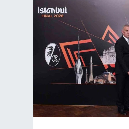
ÇEVRE
Dış Haberler
Dünya
EĞİTİM
EKONOMİ
English News
Finans
Flaş Haber
Gayrimenkul