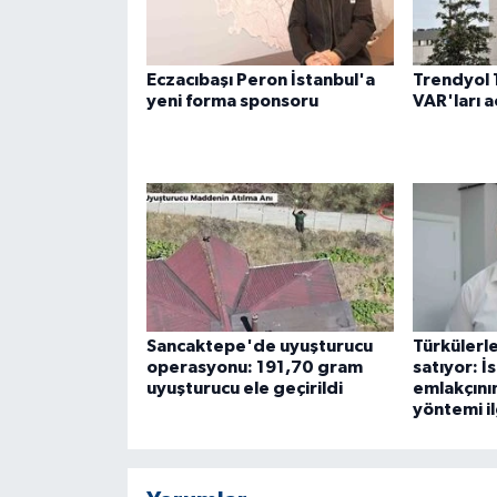
Eczacıbaşı Peron İstanbul'a
Trendyol 
yeni forma sponsoru
VAR'ları a
Sancaktepe'de uyuşturucu
Türkülerl
operasyonu: 191,70 gram
satıyor: İ
uyuşturucu ele geçirildi
emlakçını
yöntemi i