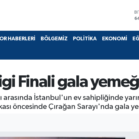
D
4
E
5
S
OR HABERLERİ
BÖLGEMİZ
POLİTİKA
EKONOMİ
EĞ
6
G
6
B
1
B
gi Finali gala yeme
6
arı arasında İstanbul'un ev sahipliğinde ya
kası öncesinde Çırağan Sarayı'nda gala y