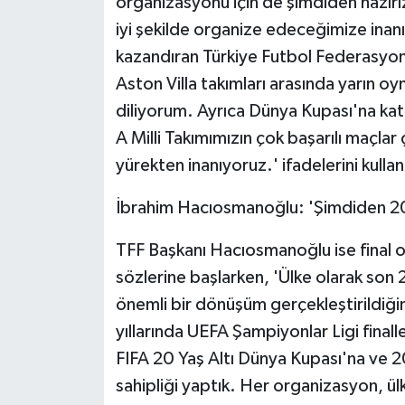
organizasyonu için de şimdiden hazırız
ÜLKE GÜNDEMİ
iyi şekilde organize edeceğimize inan
kazandıran Türkiye Futbol Federasyon
YAŞAM
Aston Villa takımları arasında yarın oyn
YEREL
diliyorum. Ayrıca Dünya Kupası'na kat
A Milli Takımımızın çok başarılı maçlar
Yerel Haberler
yürekten inanıyoruz.' ifadelerini kullan
İbrahim Hacıosmanoğlu: 'Şimdiden 20
TFF Başkanı Hacıosmanoğlu ise final o
sözlerine başlarken, 'Ülke olarak son 
önemli bir dönüşüm gerçekleştirildiğ
yıllarında UEFA Şampiyonlar Ligi final
FIFA 20 Yaş Altı Dünya Kupası'na ve 2
sahipliği yaptık. Her organizasyon, ül