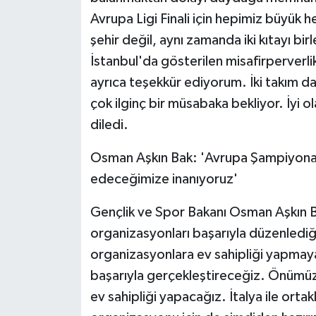
KÜLTÜR SANAT
Avrupa Ligi Finali için hepimiz büyük 
şehir değil, aynı zamanda iki kıtayı bir
MAGAZİN
İstanbul'da gösterilen misafirperverli
Otomobil
ayrıca teşekkür ediyorum. İki takım da 
çok ilginç bir müsabaka bekliyor. İyi ol
POLİTİKA
diledi.
Sağlık
Osman Aşkın Bak: 'Avrupa Şampiyonası f
edeceğimize inanıyoruz'
SİYASET
Gençlik ve Spor Bakanı Osman Aşkın B
SPOR HABERLERİ
organizasyonları başarıyla düzenlediğin
organizasyonlara ev sahipliği yapmaya a
TEKNOLOJİ
başarıyla gerçekleştireceğiz. Önümüzd
Turizm
ev sahipliği yapacağız. İtalya ile o