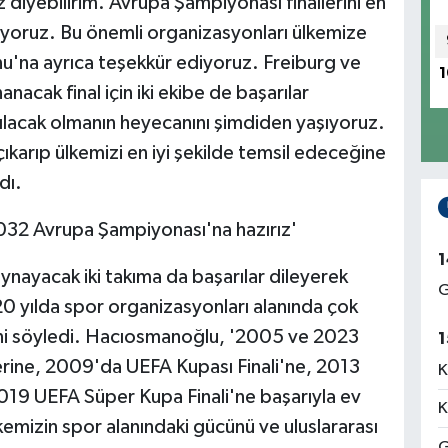
 diyebilirim. Avrupa Şampiyonası finallerini en
ıyoruz. Bu önemli organizasyonları ülkemize
u'na ayrıca teşekkür ediyoruz. Freiburg ve
1
anacak final için iki ekibe de başarılar
ılacak olmanın heyecanını şimdiden yaşıyoruz.
 çıkarıp ülkemizi en iyi şekilde temsil edeceğine
dı.
32 Avrupa Şampiyonası'na hazırız'
1
ynayacak iki takıma da başarılar dileyerek
G
20 yılda spor organizasyonları alanında çok
ini söyledi. Hacıosmanoğlu, '2005 ve 2023
1
lerine, 2009'da UEFA Kupası Finali'ne, 2013
K
019 UEFA Süper Kupa Finali'ne başarıyla ev
K
kemizin spor alanındaki gücünü ve uluslararası
G