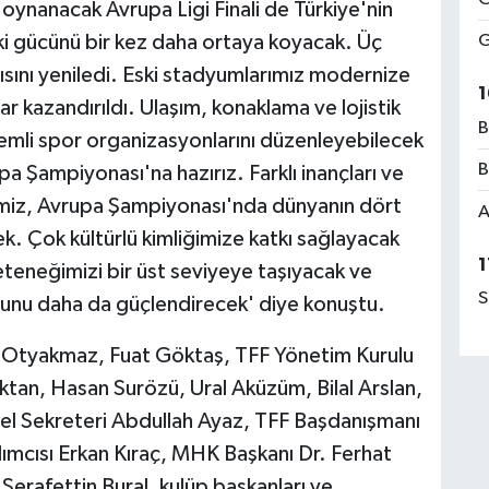
n oynanacak Avrupa Ligi Finali de Türkiye'nin
ki gücünü bir kez daha ortaya koyacak. Üç
G
ısını yeniledi. Eski stadyumlarımız modernize
1
r kazandırıldı. Ulaşım, konaklama ve lojistik
B
emli spor organizasyonlarını düzenleyebilecek
B
 Şampiyonası'na hazırız. Farklı inançları ve
lkemiz, Avrupa Şampiyonası'nda dünyanın dört
A
k. Çok kültürlü kimliğimize katkı sağlayacak
1
eneğimizi bir üst seviyeye taşıyacak ve
S
unu daha da güçlendirecek' diye konuştu.
 Otyakmaz, Fuat Göktaş, TFF Yönetim Kurulu
ktan, Hasan Surözü, Ural Aküzüm, Bilal Arslan,
nel Sekreteri Abdullah Ayaz, TFF Başdanışmanı
ımcısı Erkan Kıraç, MHK Başkanı Dr. Ferhat
Şerafettin Bural, kulüp başkanları ve