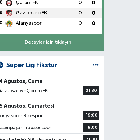
8
Çorum FK
0
0
9
Gaziantep FK
0
0
0
Alanyaspor
0
0
Detaylar için tıklayın
Süper Lig Fikstür
4 Ağustos, Cuma
alatasaray - Çorum FK
21:30
5 Ağustos, Cumartesi
onyaspor - Rizespor
19:00
asımpaşa - Trabzonspor
19:00
ençlerbirliği S.K. - Fenerbahçe
21:30