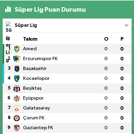
Süper Lig Puan Durumu
Süper Lig
#
Takım
O
P
1
Amed
0
0
2
Erzurumspor FK
0
0
3
Başakşehir
0
0
4
Kocaelispor
0
0
5
Beşiktaş
0
0
6
Eyüpspor
0
0
7
Galatasaray
0
0
8
Çorum FK
0
0
9
Gaziantep FK
0
0