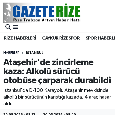
BÖLGEMİZ
Merkez Nöbetçi Eczaneler
SPOR
Merkez Hava Durumu
RİZE HABERLERİ
ÇAYKUR RİZESPOR
SPOR HABERL
Asayiş
Merkez Trafik Yoğunluk Haritası
HABERLER
İSTANBUL
Rize Jandarma Komutanlığı
Süper Lig Puan Durumu ve Fikstür
Ataşehir'de zincirleme
kaza: Alkolü sürücü
Bilim Teknoloji
Tüm Manşetler
otobüse çarparak durabildi
Bölge
Son Dakika Haberleri
İstanbul'da D-100 Karayolu Ataşehir mevkisinde
alkollü bir sürücünün karıştığı kazada, 4 araç hasar
Advertising news
Haber Arşivi
aldı.
Canlı Maç
20.05.2026 - 08:12
20.05.2026 - 08:40