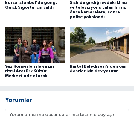
Borsa İstanbul'da gong,
Şişli'de girdiği evdeki klima
ÜLKE GÜNDEMİ
Quick Sigorta için çaldı
ve televizyonu çalan hırsız
önce kameralara, sonra
polise yakalandı
YAŞAM
YEREL
Yerel Haberler
Yaz Konserleri ile yazın
Kartal Belediyesi'nden can
ritmi Atatürk Kültür
dostlar için dev yatırım
Merkezi'nde atacak
Yorumlar