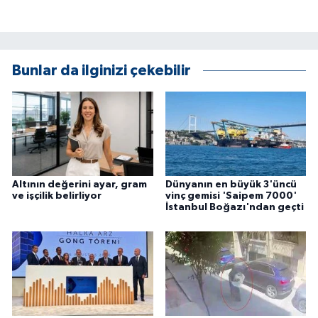
KÜLTÜR SANAT
MAGAZİN
Bunlar da ilginizi çekebilir
Otomobil
POLİTİKA
Sağlık
SİYASET
Altının değerini ayar, gram
Dünyanın en büyük 3'üncü
ve işçilik belirliyor
vinç gemisi 'Saipem 7000'
İstanbul Boğazı'ndan geçti
SPOR HABERLERİ
TEKNOLOJİ
Turizm