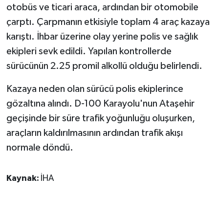
otobüs ve ticari araca, ardından bir otomobile
çarptı. Çarpmanın etkisiyle toplam 4 araç kazaya
GENEL
karıştı. İhbar üzerine olay yerine polis ve sağlık
GÜNDEM
ekipleri sevk edildi. Yapılan kontrollerde
sürücünün 2.25 promil alkollü olduğu belirlendi.
Güvenlik
Kazaya neden olan sürücü polis ekiplerince
HABERDE İNSAN
gözaltına alındı. D-100 Karayolu'nun Ataşehir
geçişinde bir süre trafik yoğunluğu oluşurken,
İNSAN
araçların kaldırılmasının ardından trafik akışı
normale döndü.
İş Dünyası
Jandarma
Kaynak:
İHA
Kadın