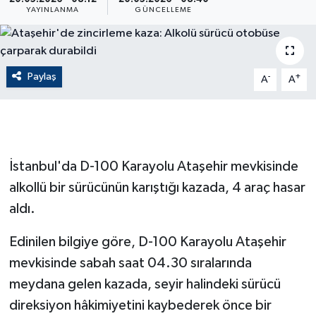
YAYINLANMA
GÜNCELLEME
ÇEVRE
Dış Haberler
Paylaş
-
+
A
A
Dünya
EĞİTİM
İstanbul'da D-100 Karayolu Ataşehir mevkisinde
EKONOMİ
alkollü bir sürücünün karıştığı kazada, 4 araç hasar
English News
aldı.
Edinilen bilgiye göre, D-100 Karayolu Ataşehir
Finans
mevkisinde sabah saat 04.30 sıralarında
Flaş Haber
meydana gelen kazada, seyir halindeki sürücü
direksiyon hâkimiyetini kaybederek önce bir
Gayrimenkul