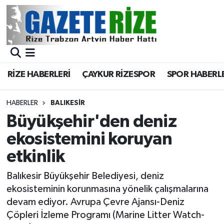
BÖLGEMİZ
Merkez Nöbetçi Eczaneler
SPOR
Merkez Hava Durumu
RİZE HABERLERİ
ÇAYKUR RİZESPOR
SPOR HABERL
Asayiş
Merkez Trafik Yoğunluk Haritası
HABERLER
BALIKESIR
Rize Jandarma Komutanlığı
Süper Lig Puan Durumu ve Fikstür
Büyükşehir'den deniz
ekosistemini koruyan
Bilim Teknoloji
Tüm Manşetler
etkinlik
Bölge
Son Dakika Haberleri
Balıkesir Büyükşehir Belediyesi, deniz
ekosisteminin korunmasına yönelik çalışmalarına
Advertising news
Haber Arşivi
devam ediyor. Avrupa Çevre Ajansı-Deniz
Çöpleri İzleme Programı (Marine Litter Watch-
Canlı Maç