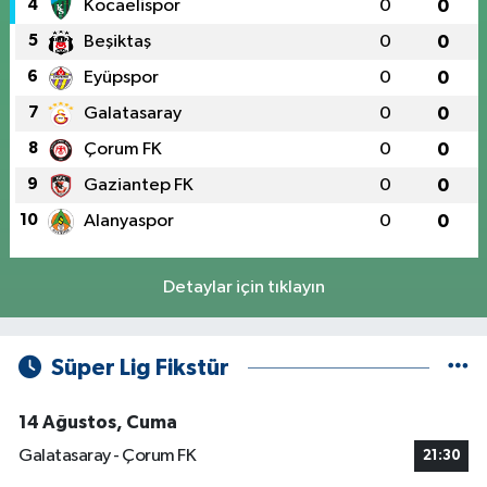
4
Kocaelispor
0
0
5
Beşiktaş
0
0
6
Eyüpspor
0
0
7
Galatasaray
0
0
8
Çorum FK
0
0
9
Gaziantep FK
0
0
10
Alanyaspor
0
0
Detaylar için tıklayın
Süper Lig Fikstür
14 Ağustos, Cuma
Galatasaray - Çorum FK
21:30