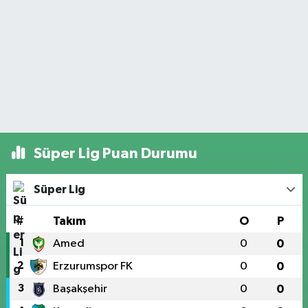
Süper Lig Puan Durumu
Süper Lig
#
Takım
O
P
1
Amed
0
0
2
Erzurumspor FK
0
0
3
Başakşehir
0
0