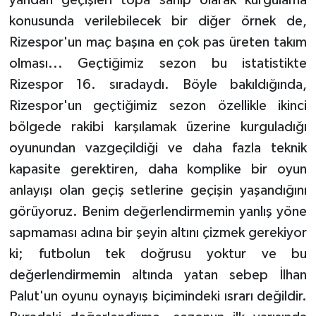
yandan geçişleri topa sahip olarak kurgulama
ÜLKE GÜNDEMİ
konusunda verilebilecek bir diğer örnek de,
Rizespor'un maç başına en çok pas üreten takım
YAŞAM
olması... Geçtiğimiz sezon bu istatistikte
Rizespor 16. sıradaydı. Böyle bakıldığında,
YEREL
Rizespor'un geçtiğimiz sezon özellikle ikinci
Yerel Haberler
bölgede rakibi karşılamak üzerine kurguladığı
oyunundan vazgeçildiği ve daha fazla teknik
kapasite gerektiren, daha komplike bir oyun
anlayışı olan geçiş setlerine geçişin yaşandığını
görüyoruz. Benim değerlendirmemin yanlış yöne
sapmaması adına bir şeyin altını çizmek gerekiyor
ki; futbolun tek doğrusu yoktur ve bu
değerlendirmemin altında yatan sebep İlhan
Palut'un oyunu oynayış biçimindeki ısrarı değildir.