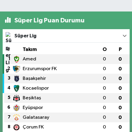
Süper Lig Puan Durumu
Süper Lig
#
Takım
O
P
1
Amed
0
0
2
Erzurumspor FK
0
0
3
Başakşehir
0
0
4
Kocaelispor
0
0
5
Beşiktaş
0
0
6
Eyüpspor
0
0
7
Galatasaray
0
0
8
Çorum FK
0
0