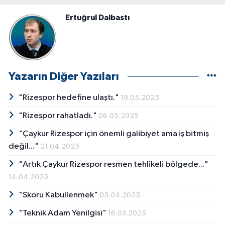
Ertuğrul Dalbastı
Yazarın Diğer Yazıları
"Rizespor hedefine ulaştı."
19.05.2025
"Rizespor rahatladı."
06.05.2025
"Çaykur Rizespor için önemli galibiyet ama iş bitmiş
değil..."
21.04.2025
"Artık Çaykur Rizespor resmen tehlikeli bölgede..."
14.04.2025
"Skoru Kabullenmek"
05.04.2025
"Teknik Adam Yenilgisi"
16.03.2025