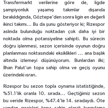
KÜLTÜR SANAT
Transfermarkt verilerine göre de, ligde
şampiyonluk yaşamış takımlar dışarıda
MAGAZİN
bırakıldığında, Göztepe'den sonra ligin en değerli
ikinci takımı... Bu da şunu gösteriyor ki; Rizespor
Otomobil
aslında bulunduğu noktadan çok daha iyi bir
POLİTİKA
noktada olma potansiyeline sahipti. Bu sürecin
doğru işlenmesi, sezon içerisinde oyunun doğru
Sağlık
planlanması noktasındaki eksiklikleri ... ana başlık
altında izlemeyi düşünüyorum. Bunlardan ilki;
SİYASET
İlhan Palut'un topa sahip olma ve geçiş oyunu
üzerindeki ısrarı.
SPOR HABERLERİ
Rizespor bu sezon topla oynama istatistiğinde,
TEKNOLOJİ
%51.1'lik oranla 10. sırada... Geçtiğimiz sezon
Turizm
bu veride Rizespor, %47.4'le 14. sıradaydı. Öte