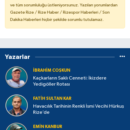
ve tüm sorumluluğu üstleniyorsunuz. Yazılan yorumlardan
Gazete Rize / Rize Haber / Rizespor Haberleri / Son
Dakika Haberleri hiçbir şekilde sorumlu tutulamaz.
Yazarlar
İBRAHIM COŞKUN
Kaçkarların Saklı Cenneti: İkizdere
Yedigöller Rotası
FATIH SULTAN KAR
Havacılık Tarihinin Renkli İsmi Vecihi Hürkuş
Rize’de
EMIN KANBUR