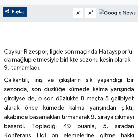
ÇEVRE
Paylaş
-
+
A
A
Dış Haberler
Dünya
Çaykur Rizespor, ligde son maçında Hatayspor'u
EĞİTİM
da mağlup etmesiyle birlikte sezonu kesin olarak
9. tamamladı.
EKONOMİ
Çalkantılı, iniş ve çıkışların sık yaşandığı bir
sezonda, son düzlüğe kümede kalma yarışında
English News
girdiyse de, o son düzlükte 8 maçta 5 galibiyet
Finans
alarak önce kümede kalma yarışından çıktı,
akabinde basamakları tırmanarak 9. sıraya çıkmayı
Flaş Haber
başardı. Topladığı 49 puanla, 5. sıradan
Konferans Ligi ön elemelerine gitme hakkı
Gayrimenkul