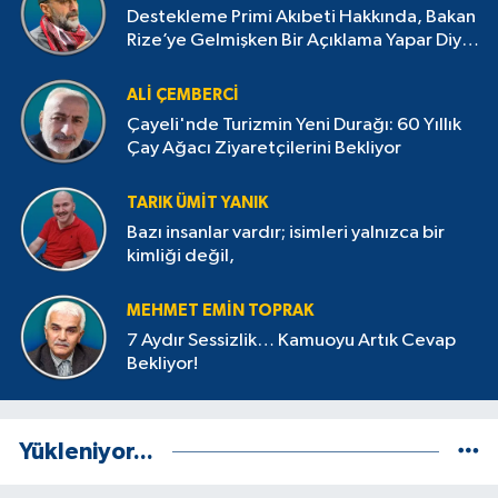
Destekleme Primi Akıbeti Hakkında, Bakan
Rize’ye Gelmişken Bir Açıklama Yapar Diye
Bekliyorduk
ALI ÇEMBERCI
Çayeli'nde Turizmin Yeni Durağı: 60 Yıllık
Çay Ağacı Ziyaretçilerini Bekliyor
TARIK ÜMIT YANIK
Bazı insanlar vardır; isimleri yalnızca bir
kimliği değil,
MEHMET EMIN TOPRAK
7 Aydır Sessizlik… Kamuoyu Artık Cevap
Bekliyor!
Yükleniyor...