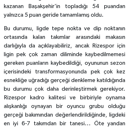
kazanan Başakşehir'in topladığı 54 puandan
GENEL
yalnızca 5 puan geride tamamlamış oldu.
GÜNDEM
Bu durumu, ligde tepe nokta ve dip noktanın
ortasında kalan takımlar arasındaki makasın
Güvenlik
darlığıyla da açıklayabiliriz, ancak Rizespor için
ligin pek çok zaman diliminde kaybedilmemesi
HABERDE İNSAN
gereken puanların kaybedildiği, oyununun sezon
içerisindeki transformasyonunda pek çok kez
İNSAN
esnekliğe uğradığı gerçeği denkleme katıldığında
İş Dünyası
bu durumu çok daha derinleştirmek gerekiyor.
Rizespor kadro kalitesi ve birbiriyle oynama
Jandarma
alışkanlığı oynayan bir oyuncu grubu olduğu
gerçeği bakımından değerlendirildiğinde, ligdeki
Kadın
en iyi 6-7 takımdan bir tanesi... Öte yandan