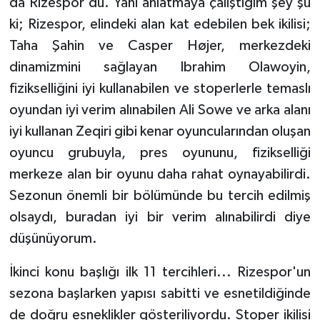
da Rizespor'du. Yani anlatmaya çalıştığım şey şu
ki; Rizespor, elindeki alan kat edebilen bek ikilisi;
Taha Şahin ve Casper Højer, merkezdeki
dinamizmini sağlayan Ibrahim Olawoyin,
fizikselliğini iyi kullanabilen ve stoperlerle temaslı
oyundan iyi verim alınabilen Ali Sowe ve arka alanı
iyi kullanan Zeqiri gibi kenar oyuncularından oluşan
oyuncu grubuyla, pres oyununu, fizikselliği
merkeze alan bir oyunu daha rahat oynayabilirdi.
Sezonun önemli bir bölümünde bu tercih edilmiş
olsaydı, buradan iyi bir verim alınabilirdi diye
düşünüyorum.
İkinci konu başlığı ilk 11 tercihleri... Rizespor'un
sezona başlarken yapısı sabitti ve esnetildiğinde
de doğru esneklikler gösteriliyordu. Stoper ikilisi