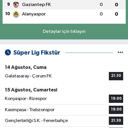
9
Gaziantep FK
0
0
10
Alanyaspor
0
0
Detaylar için tıklayın
Süper Lig Fikstür
14 Ağustos, Cuma
Galatasaray - Çorum FK
21:30
15 Ağustos, Cumartesi
Konyaspor - Rizespor
19:00
Kasımpaşa - Trabzonspor
19:00
Gençlerbirliği S.K. - Fenerbahçe
21:30