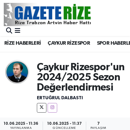
BÖLGEMİZ
Merkez Nöbetçi Eczaneler
SPOR
Merkez Hava Durumu
RİZE HABERLERİ
ÇAYKUR RİZESPOR
SPOR HABERL
Asayiş
Merkez Trafik Yoğunluk Haritası
Çaykur Rizespor'un
Rize Jandarma Komutanlığı
Süper Lig Puan Durumu ve Fikstür
2024/2025 Sezon
Bilim Teknoloji
Tüm Manşetler
Değerlendirmesi
Bölge
Son Dakika Haberleri
ERTUĞRUL DALBASTI
Advertising news
Haber Arşivi
10.06.2025 - 11:36
10.06.2025 - 11:37
7
Canlı Maç
YAYINLANMA
GÜNCELLEME
PAYLAŞIM