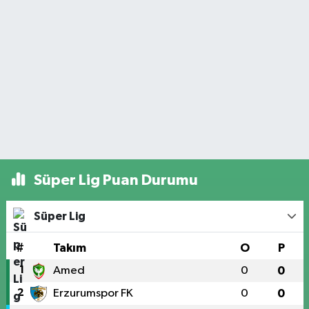
Süper Lig Puan Durumu
Süper Lig
#
Takım
O
P
1
Amed
0
0
2
Erzurumspor FK
0
0