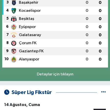
3
Başakşehir
0
0
4
Kocaelispor
0
0
5
Beşiktaş
0
0
6
Eyüpspor
0
0
7
Galatasaray
0
0
8
Çorum FK
0
0
9
Gaziantep FK
0
0
10
Alanyaspor
0
0
Detaylar için tıklayın
Süper Lig Fikstür
14 Ağustos, Cuma