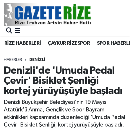
BÖLGEMİZ
Merkez Nöbetçi Eczaneler
SPOR
Merkez Hava Durumu
RİZE HABERLERİ
ÇAYKUR RİZESPOR
SPOR HABERL
Asayiş
Merkez Trafik Yoğunluk Haritası
HABERLER
DENIZLI
Rize Jandarma Komutanlığı
Süper Lig Puan Durumu ve Fikstür
Denizli'de 'Umuda Pedal
Çevir' Bisiklet Şenliği
Bilim Teknoloji
Tüm Manşetler
kortej yürüyüşüyle başladı
Bölge
Son Dakika Haberleri
Denizli Büyükşehir Belediyesi'nin 19 Mayıs
Atatürk'ü Anma, Gençlik ve Spor Bayramı
Advertising news
Haber Arşivi
etkinlikleri kapsamında düzenlediği 'Umuda Pedal
Çevir' Bisiklet Şenliği, kortej yürüyüşüyle başladı.
Canlı Maç