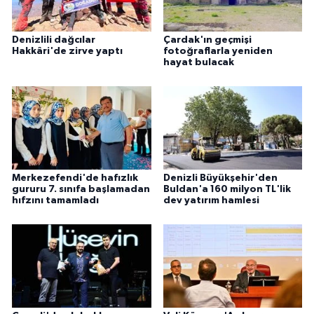
Denizlili dağcılar
Çardak'ın geçmişi
Hakkâri'de zirve yaptı
fotoğraflarla yeniden
hayat bulacak
Merkezefendi'de hafızlık
Denizli Büyükşehir'den
gururu 7. sınıfa başlamadan
Buldan'a 160 milyon TL'lik
hıfzını tamamladı
dev yatırım hamlesi