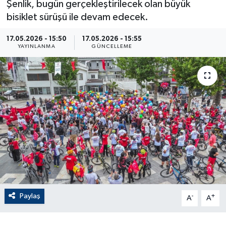
Şenlik, bugün gerçekleştirilecek olan büyük
bisiklet sürüşü ile devam edecek.
ÇEVRE
17.05.2026 - 15:50
17.05.2026 - 15:55
Dış Haberler
YAYINLANMA
GÜNCELLEME
Dünya
EĞİTİM
EKONOMİ
English News
Finans
Paylaş
-
+
Flaş Haber
A
A
Gayrimenkul