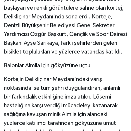
KÜLTÜR SANAT
başlayan ve renkli görüntülere sahne olan kortej,
Delikliçınar Meydanı'nda sona erdi. Korteje,
MAGAZİN
Denizli Büyükşehir Belediyesi Genel Sekreter
Otomobil
Yardımcısı Özgür Başkurt, Gençlik ve Spor Dairesi
Başkanı Ayşe Sarıkaya, farklı şehirlerden gelen
POLİTİKA
bisiklet toplulukları ve yüzlerce vatandaş katıldı.
Sağlık
Balonlar Almila için gökyüzüne uçtu
SİYASET
Kortejin Delikliçınar Meydanı'ndaki varış
noktasında ise tüm şehri duygulandıran, anlamlı
SPOR HABERLERİ
bir farkındalık etkinliğine imza atıldı. Lösemi
hastalığına karşı verdiği mücadeleyi kazanarak
TEKNOLOJİ
sağlığına kavuşan minik Almila için alandaki
Turizm
yüzlerce katılımcı tarafından gökyüzüne umut