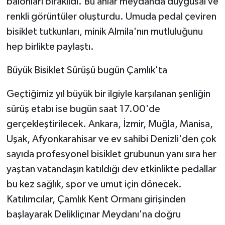
balonları bırakıldı. Bu anlar meydanda duygusal ve
ÜLKE GÜNDEMİ
renkli görüntüler oluşturdu. Umuda pedal çeviren
bisiklet tutkunları, minik Almila'nın mutluluğunu
YAŞAM
hep birlikte paylaştı.
YEREL
Büyük Bisiklet Sürüşü bugün Çamlık'ta
Yerel Haberler
Geçtiğimiz yıl büyük bir ilgiyle karşılanan şenliğin
sürüş etabı ise bugün saat 17.00'de
gerçekleştirilecek. Ankara, İzmir, Muğla, Manisa,
Uşak, Afyonkarahisar ve ev sahibi Denizli'den çok
sayıda profesyonel bisiklet grubunun yanı sıra her
yaştan vatandaşın katıldığı dev etkinlikte pedallar
bu kez sağlık, spor ve umut için dönecek.
Katılımcılar, Çamlık Kent Ormanı girişinden
başlayarak Delikliçınar Meydanı'na doğru