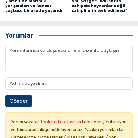
Çameli'de alabalık
Vali Köşger: 'Asıl sorun
yarışmaları ve konser
sahipsiz hayvanlar değil
coşkusu bir arada yaşandı
sahiplilerin terk edilmesi'
Yorumlar
Gönder
Yorum yazarak
topluluk kurallarımızı
kabul etmiş bulunuyor
ve tüm sorumluluğu üstleniyorsunuz. Yazılan yorumlardan
Gazete Rize / Rize Haber / Rizespor Haberleri / Son