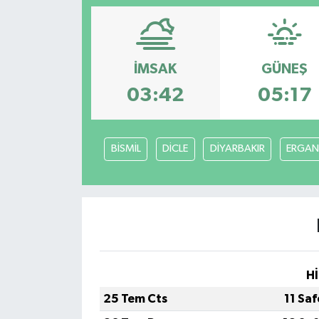
ÇEVRE
Dış Haberler
İMSAK
GÜNEŞ
03:42
05:17
Dünya
EĞİTİM
BİSMİL
DİCLE
DİYARBAKIR
ERGAN
EKONOMİ
English News
Finans
Hİ
Flaş Haber
25 Tem Cts
11 Sa
Gayrimenkul