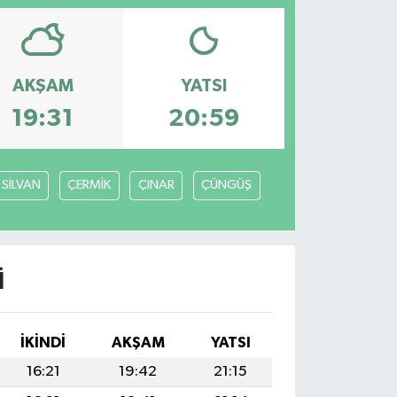
AKŞAM
YATSI
19:31
20:59
SİLVAN
ÇERMİK
ÇINAR
ÇÜNGÜŞ
I
İKINDI
AKŞAM
YATSI
16:21
19:42
21:15