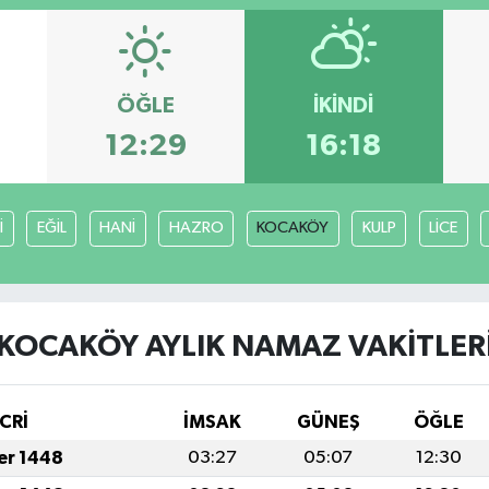
ÖĞLE
İKINDI
12:29
16:18
İ
EĞİL
HANİ
HAZRO
KOCAKÖY
KULP
LİCE
KOCAKÖY AYLIK NAMAZ VAKITLER
CRİ
İMSAK
GÜNEŞ
ÖĞLE
fer 1448
03:27
05:07
12:30