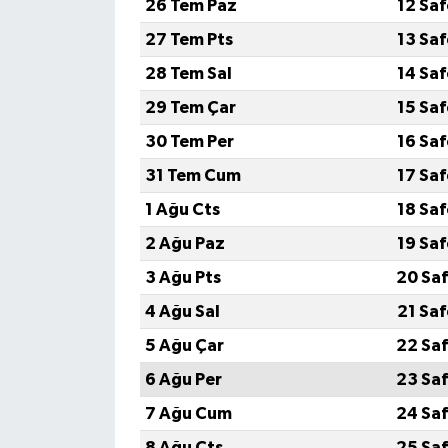
26 Tem Paz
12 Sa
27 Tem Pts
13 Sa
GENEL
28 Tem Sal
14 Sa
GÜNDEM
29 Tem Çar
15 Sa
30 Tem Per
16 Sa
Güvenlik
31 Tem Cum
17 Sa
HABERDE İNSAN
1 Ağu Cts
18 Sa
2 Ağu Paz
19 Sa
İNSAN
3 Ağu Pts
20 Saf
İş Dünyası
4 Ağu Sal
21 Sa
5 Ağu Çar
22 Saf
Jandarma
6 Ağu Per
23 Saf
Kadın
7 Ağu Cum
24 Saf
8 Ağu Cts
25 Saf