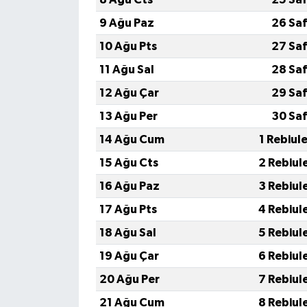
KÜLTÜR SANAT
9 Ağu Paz
26 Saf
MAGAZİN
10 Ağu Pts
27 Saf
11 Ağu Sal
28 Saf
Otomobil
12 Ağu Çar
29 Saf
POLİTİKA
13 Ağu Per
30 Saf
14 Ağu Cum
1 Rebiul
Sağlık
15 Ağu Cts
2 Rebiul
SİYASET
16 Ağu Paz
3 Rebiul
17 Ağu Pts
4 Rebiul
SPOR HABERLERİ
18 Ağu Sal
5 Rebiul
TEKNOLOJİ
19 Ağu Çar
6 Rebiul
20 Ağu Per
7 Rebiul
Turizm
21 Ağu Cum
8 Rebiul