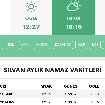
ÖĞLE
İKINDI
12:27
16:16
İ
EĞİL
HANİ
HAZRO
KOCAKÖY
KULP
LİCE
SİLVAN AYLIK NAMAZ VAKITLERI
CRİ
İMSAK
GÜNEŞ
ÖĞLE
fer 1448
03:25
05:06
12:28
fer 1448
03:27
05:06
12:28