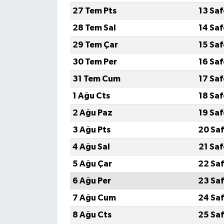
27 Tem Pts
13 Sa
GENEL
28 Tem Sal
14 Sa
29 Tem Çar
15 Sa
GÜNDEM
30 Tem Per
16 Sa
Güvenlik
31 Tem Cum
17 Sa
1 Ağu Cts
18 Sa
HABERDE İNSAN
2 Ağu Paz
19 Sa
İNSAN
3 Ağu Pts
20 Saf
4 Ağu Sal
21 Sa
İş Dünyası
5 Ağu Çar
22 Saf
Jandarma
6 Ağu Per
23 Saf
7 Ağu Cum
24 Saf
Kadın
8 Ağu Cts
25 Saf