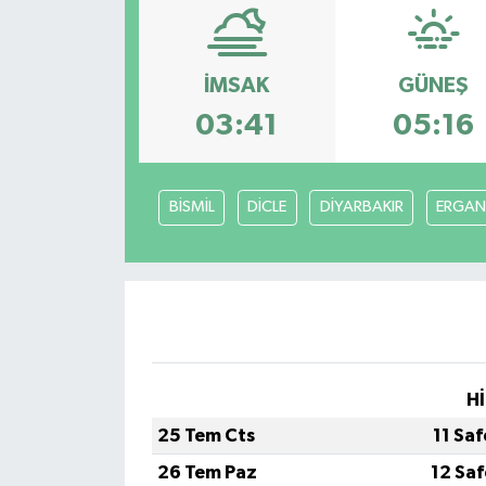
ÇEVRE
İMSAK
GÜNEŞ
Dış Haberler
03:41
05:16
Dünya
EĞİTİM
BİSMİL
DİCLE
DİYARBAKIR
ERGAN
EKONOMİ
English News
Finans
Hİ
Flaş Haber
25 Tem Cts
11 Sa
26 Tem Paz
12 Sa
Gayrimenkul