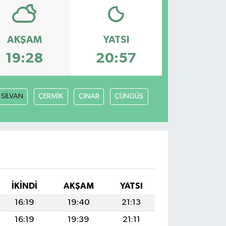
AKŞAM
YATSI
19:28
20:57
SİLVAN
ÇERMİK
ÇINAR
ÇÜNGÜŞ
İKINDI
AKŞAM
YATSI
16:19
19:40
21:13
16:19
19:39
21:11