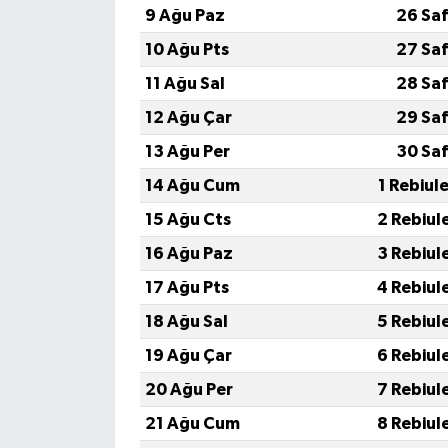
KÜLTÜR SANAT
9 Ağu Paz
26 Saf
10 Ağu Pts
27 Saf
MAGAZİN
11 Ağu Sal
28 Saf
Otomobil
12 Ağu Çar
29 Saf
13 Ağu Per
30 Saf
POLİTİKA
14 Ağu Cum
1 Rebiul
Sağlık
15 Ağu Cts
2 Rebiul
16 Ağu Paz
3 Rebiul
SİYASET
17 Ağu Pts
4 Rebiul
SPOR HABERLERİ
18 Ağu Sal
5 Rebiul
19 Ağu Çar
6 Rebiul
TEKNOLOJİ
20 Ağu Per
7 Rebiul
Turizm
21 Ağu Cum
8 Rebiul