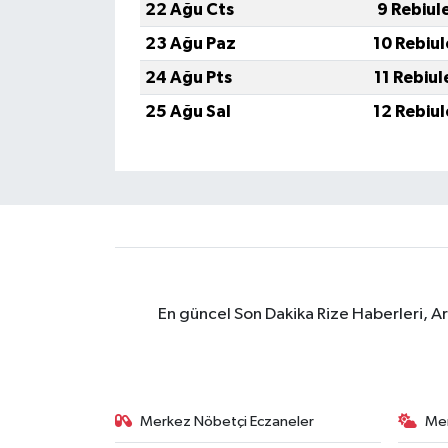
22 Ağu Cts
9 Rebiul
ÜLKE GÜNDEMİ
23 Ağu Paz
10 Rebiu
YAŞAM
24 Ağu Pts
11 Rebiu
25 Ağu Sal
12 Rebiu
YEREL
Yerel Haberler
En güncel Son Dakika Rize Haberleri, A
Merkez Nöbetçi Eczaneler
Me