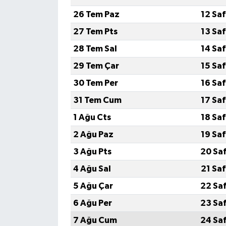
26 Tem Paz
12 Sa
GENEL
27 Tem Pts
13 Sa
28 Tem Sal
14 Sa
GÜNDEM
29 Tem Çar
15 Sa
Güvenlik
30 Tem Per
16 Sa
31 Tem Cum
17 Sa
HABERDE İNSAN
1 Ağu Cts
18 Sa
İNSAN
2 Ağu Paz
19 Sa
3 Ağu Pts
20 Sa
İş Dünyası
4 Ağu Sal
21 Sa
Jandarma
5 Ağu Çar
22 Sa
6 Ağu Per
23 Sa
Kadın
7 Ağu Cum
24 Sa