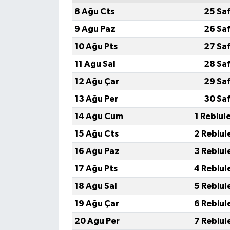
KÜLTÜR SANAT
8 Ağu Cts
25 Sa
9 Ağu Paz
26 Sa
MAGAZİN
10 Ağu Pts
27 Sa
Otomobil
11 Ağu Sal
28 Sa
12 Ağu Çar
29 Sa
POLİTİKA
13 Ağu Per
30 Sa
Sağlık
14 Ağu Cum
1 Rebiul
15 Ağu Cts
2 Rebiul
SİYASET
16 Ağu Paz
3 Rebiul
SPOR HABERLERİ
17 Ağu Pts
4 Rebiul
18 Ağu Sal
5 Rebiul
TEKNOLOJİ
19 Ağu Çar
6 Rebiul
Turizm
20 Ağu Per
7 Rebiul