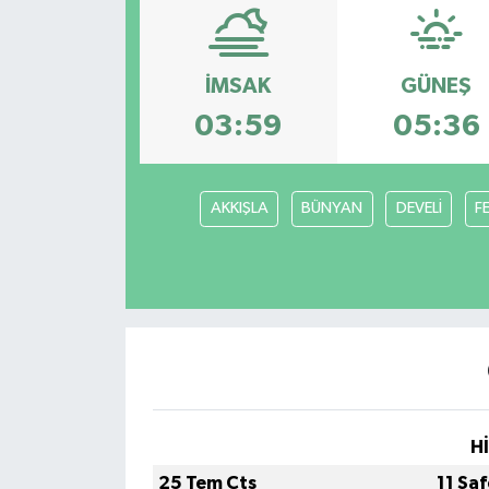
ÇEVRE
İMSAK
GÜNEŞ
Dış Haberler
03:59
05:36
Dünya
EĞİTİM
AKKIŞLA
BÜNYAN
DEVELİ
F
EKONOMİ
English News
Finans
Flaş Haber
H
25 Tem Cts
11 Sa
Gayrimenkul