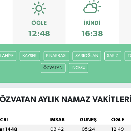
ÖĞLE
İKINDI
12:48
16:38
ELAHİYE
KAYSERİ
PINARBAŞI
SARIOĞLAN
SARIZ
T
ÖZVATAN
İNCESU
ÖZVATAN AYLIK NAMAZ VAKITLER
İCRİ
İMSAK
GÜNEŞ
ÖĞLE
fer 1448
03:42
05:24
12:49