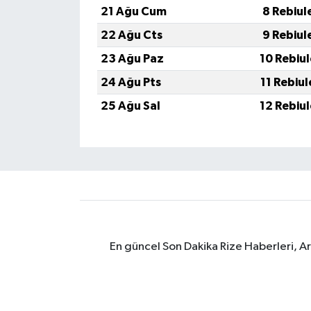
21 Ağu Cum
8 Rebiul
ÜLKE GÜNDEMİ
22 Ağu Cts
9 Rebiul
YAŞAM
23 Ağu Paz
10 Rebiu
24 Ağu Pts
11 Rebiu
YEREL
25 Ağu Sal
12 Rebiu
Yerel Haberler
En güncel Son Dakika Rize Haberleri, A