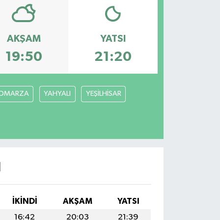
AKŞAM
YATSI
19:50
21:20
OMARZA
YAHYALI
YEŞİLHİSAR
I
İKINDI
AKŞAM
YATSI
16:42
20:03
21:39