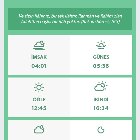
ÇEVRE
Ve sizin ilâhınız, bir tek ilâhtır. Rahmân ve Rahîm olan
Allah'tan başka bir ilâh yoktur. (Bakara Sûresi, 163)
Dış Haberler
Dünya
İMSAK
GÜNEŞ
EĞİTİM
04:01
05:36
EKONOMİ
English News
ÖĞLE
İKINDI
Finans
12:45
16:34
Flaş Haber
Gayrimenkul