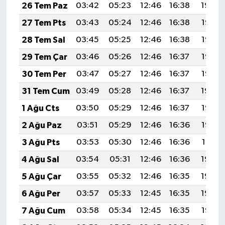
KÜLTÜR SANAT
26 Tem Paz
03:42
05:23
12:46
16:38
19:59
27 Tem Pts
03:43
05:24
12:46
16:38
19:58
MAGAZİN
28 Tem Sal
03:45
05:25
12:46
16:38
19:57
Otomobil
29 Tem Çar
03:46
05:26
12:46
16:37
19:56
30 Tem Per
03:47
05:27
12:46
16:37
19:55
POLİTİKA
31 Tem Cum
03:49
05:28
12:46
16:37
19:54
Sağlık
1 Ağu Cts
03:50
05:29
12:46
16:37
19:53
2 Ağu Paz
03:51
05:29
12:46
16:36
19:52
SİYASET
3 Ağu Pts
03:53
05:30
12:46
16:36
19:51
SPOR HABERLERİ
4 Ağu Sal
03:54
05:31
12:46
16:36
19:50
5 Ağu Çar
03:55
05:32
12:46
16:35
19:49
TEKNOLOJİ
6 Ağu Per
03:57
05:33
12:45
16:35
19:48
Turizm
7 Ağu Cum
03:58
05:34
12:45
16:35
19:47