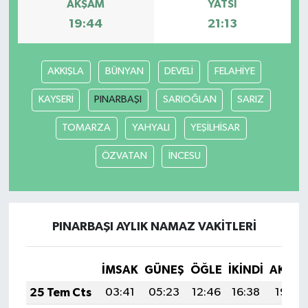
AKŞAM
YATSI
19:44
21:13
GENEL
GÜNDEM
AKKIŞLA
BÜNYAN
DEVELİ
FELAHİYE
KAYSERİ
PINARBAŞI
SARIOĞLAN
SARIZ
Güvenlik
TOMARZA
YAHYALI
YEŞİLHİSAR
HABERDE İNSAN
ÖZVATAN
İNCESU
İNSAN
İş Dünyası
PINARBAŞI AYLIK NAMAZ VAKITLERI
Jandarma
İMSAK
GÜNEŞ
ÖĞLE
İKINDI
AKŞA
Kadın
25 Tem Cts
03:41
05:23
12:46
16:38
19:59