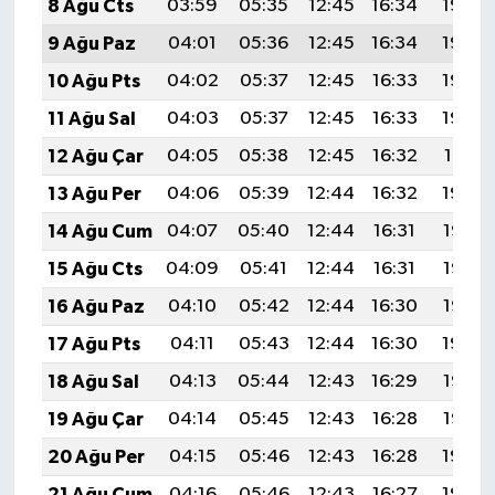
8 Ağu Cts
03:59
05:35
12:45
16:34
19:46
ÜLKE GÜNDEMİ
9 Ağu Paz
04:01
05:36
12:45
16:34
19:44
YAŞAM
10 Ağu Pts
04:02
05:37
12:45
16:33
19:43
11 Ağu Sal
04:03
05:37
12:45
16:33
19:42
YEREL
12 Ağu Çar
04:05
05:38
12:45
16:32
19:41
Yerel Haberler
13 Ağu Per
04:06
05:39
12:44
16:32
19:40
14 Ağu Cum
04:07
05:40
12:44
16:31
19:38
15 Ağu Cts
04:09
05:41
12:44
16:31
19:37
16 Ağu Paz
04:10
05:42
12:44
16:30
19:36
17 Ağu Pts
04:11
05:43
12:44
16:30
19:34
18 Ağu Sal
04:13
05:44
12:43
16:29
19:33
19 Ağu Çar
04:14
05:45
12:43
16:28
19:32
20 Ağu Per
04:15
05:46
12:43
16:28
19:30
21 Ağu Cum
04:16
05:46
12:43
16:27
19:29