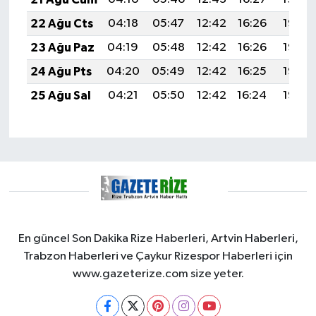
22 Ağu Cts
04:18
05:47
12:42
16:26
19:28
23 Ağu Paz
04:19
05:48
12:42
16:26
19:26
24 Ağu Pts
04:20
05:49
12:42
16:25
19:25
25 Ağu Sal
04:21
05:50
12:42
16:24
19:23
En güncel Son Dakika Rize Haberleri, Artvin Haberleri,
Trabzon Haberleri ve Çaykur Rizespor Haberleri için
www.gazeterize.com size yeter.