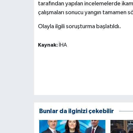
KÜLTÜR SANAT
tarafından yapılan incelemelerde ikam
çalışmaları sonucu yangın tamamen s
MAGAZİN
Olayla ilgili soruşturma başlatıldı.
Otomobil
Kaynak:
İHA
POLİTİKA
Sağlık
SİYASET
SPOR HABERLERİ
TEKNOLOJİ
Bunlar da ilginizi çekebilir
Turizm