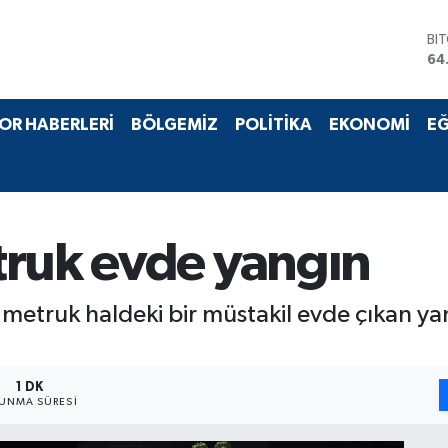
BI
64
DO
47
EU
OR HABERLERİ
BÖLGEMİZ
POLİTİKA
EKONOMİ
EĞ
55
ST
64
GR
65
Bİ
truk evde yangın
13
 metruk haldeki bir müstakil evde çıkan yan
1 DK
UNMA SÜRESI