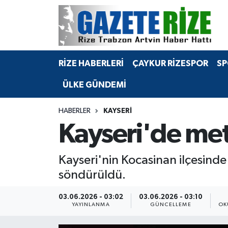
BÖLGEMİZ
Merkez Nöbetçi Eczaneler
RİZE HABERLERİ
ÇAYKUR RİZESPOR
SP
SPOR
Merkez Hava Durumu
ÜLKE GÜNDEMİ
Asayiş
Merkez Trafik Yoğunluk Haritası
HABERLER
KAYSERI
Rize Jandarma Komutanlığı
Süper Lig Puan Durumu ve Fikstür
Kayseri'de me
Bilim Teknoloji
Tüm Manşetler
Kayseri'nin Kocasinan ilçesinde
Bölge
Son Dakika Haberleri
söndürüldü.
Advertising news
Haber Arşivi
03.06.2026 - 03:02
03.06.2026 - 03:10
YAYINLANMA
GÜNCELLEME
OK
Canlı Maç