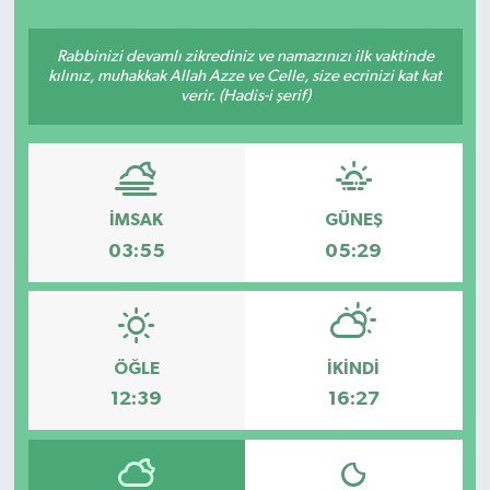
ÇEVRE
Rabbinizi devamlı zikrediniz ve namazınızı ilk vaktinde
kılınız, muhakkak Allah Azze ve Celle, size ecrinizi kat kat
Dış Haberler
verir. (Hadis-i şerif)
Dünya
EĞİTİM
İMSAK
GÜNEŞ
03:55
05:29
EKONOMİ
English News
ÖĞLE
İKINDI
Finans
12:39
16:27
Flaş Haber
Gayrimenkul