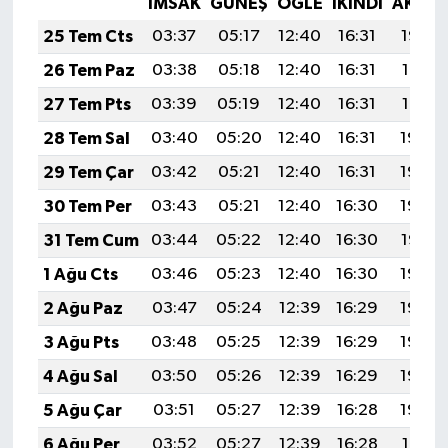
İMSAK
GÜNEŞ
ÖĞLE
İKINDI
AKŞA
KÜLTÜR SANAT
25 Tem Cts
03:37
05:17
12:40
16:31
19:52
MAGAZİN
26 Tem Paz
03:38
05:18
12:40
16:31
19:51
27 Tem Pts
03:39
05:19
12:40
16:31
19:51
Otomobil
28 Tem Sal
03:40
05:20
12:40
16:31
19:50
POLİTİKA
29 Tem Çar
03:42
05:21
12:40
16:31
19:49
30 Tem Per
03:43
05:21
12:40
16:30
19:48
Sağlık
31 Tem Cum
03:44
05:22
12:40
16:30
19:47
SİYASET
1 Ağu Cts
03:46
05:23
12:40
16:30
19:46
2 Ağu Paz
03:47
05:24
12:39
16:29
19:45
SPOR HABERLERİ
3 Ağu Pts
03:48
05:25
12:39
16:29
19:44
TEKNOLOJİ
4 Ağu Sal
03:50
05:26
12:39
16:29
19:43
5 Ağu Çar
03:51
05:27
12:39
16:28
19:42
Turizm
6 Ağu Per
03:52
05:27
12:39
16:28
19:41