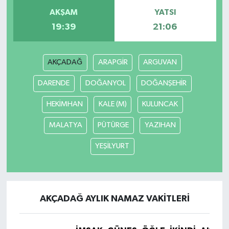
AKŞAM
YATSI
GENEL
19:39
21:06
GÜNDEM
AKÇADAĞ
ARAPGİR
ARGUVAN
Güvenlik
DARENDE
DOĞANYOL
DOĞANŞEHİR
HABERDE İNSAN
HEKİMHAN
KALE (M)
KULUNCAK
MALATYA
PÜTÜRGE
YAZIHAN
İNSAN
YEŞİLYURT
İş Dünyası
Jandarma
AKÇADAĞ AYLIK NAMAZ VAKITLERI
Kadın