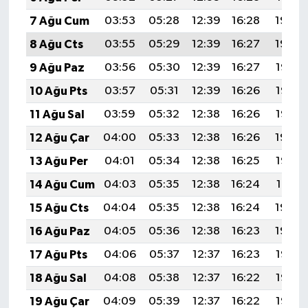
ÜLKE GÜNDEMİ
7 Ağu Cum
03:53
05:28
12:39
16:28
19:40
8 Ağu Cts
03:55
05:29
12:39
16:27
19:39
YAŞAM
9 Ağu Paz
03:56
05:30
12:39
16:27
19:37
YEREL
10 Ağu Pts
03:57
05:31
12:39
16:26
19:36
11 Ağu Sal
03:59
05:32
12:38
16:26
19:35
Yerel Haberler
12 Ağu Çar
04:00
05:33
12:38
16:26
19:34
13 Ağu Per
04:01
05:34
12:38
16:25
19:33
14 Ağu Cum
04:03
05:35
12:38
16:24
19:31
15 Ağu Cts
04:04
05:35
12:38
16:24
19:30
16 Ağu Paz
04:05
05:36
12:38
16:23
19:29
17 Ağu Pts
04:06
05:37
12:37
16:23
19:27
18 Ağu Sal
04:08
05:38
12:37
16:22
19:26
19 Ağu Çar
04:09
05:39
12:37
16:22
19:25