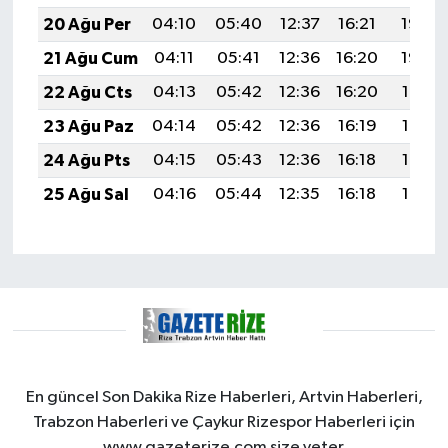
20 Ağu Per
04:10
05:40
12:37
16:21
19:23
21 Ağu Cum
04:11
05:41
12:36
16:20
19:22
22 Ağu Cts
04:13
05:42
12:36
16:20
19:21
23 Ağu Paz
04:14
05:42
12:36
16:19
19:19
24 Ağu Pts
04:15
05:43
12:36
16:18
19:18
25 Ağu Sal
04:16
05:44
12:35
16:18
19:17
En güncel Son Dakika Rize Haberleri, Artvin Haberleri,
Trabzon Haberleri ve Çaykur Rizespor Haberleri için
www.gazeterize.com size yeter.