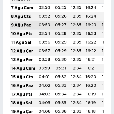
ÜLKE GÜNDEMİ
7 Ağu Cum
03:50
05:25
12:35
16:24
19:36
8 Ağu Cts
03:52
05:26
12:35
16:24
19:35
YAŞAM
9 Ağu Paz
03:53
05:27
12:35
16:23
19:34
YEREL
10 Ağu Pts
03:54
05:28
12:35
16:23
19:32
11 Ağu Sal
03:56
05:29
12:35
16:22
19:31
Yerel Haberler
12 Ağu Çar
03:57
05:29
12:35
16:22
19:30
13 Ağu Per
03:58
05:30
12:35
16:21
19:29
14 Ağu Cum
03:59
05:31
12:34
16:21
19:28
15 Ağu Cts
04:01
05:32
12:34
16:20
19:26
16 Ağu Paz
04:02
05:33
12:34
16:20
19:25
17 Ağu Pts
04:03
05:34
12:34
16:19
19:24
18 Ağu Sal
04:05
05:35
12:34
16:19
19:22
19 Ağu Çar
04:06
05:36
12:33
16:18
19:21