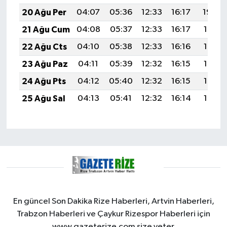
20 Ağu Per
04:07
05:36
12:33
16:17
19:20
21 Ağu Cum
04:08
05:37
12:33
16:17
19:18
22 Ağu Cts
04:10
05:38
12:33
16:16
19:17
23 Ağu Paz
04:11
05:39
12:32
16:15
19:16
24 Ağu Pts
04:12
05:40
12:32
16:15
19:14
25 Ağu Sal
04:13
05:41
12:32
16:14
19:13
En güncel Son Dakika Rize Haberleri, Artvin Haberleri,
Trabzon Haberleri ve Çaykur Rizespor Haberleri için
www.gazeterize.com size yeter.