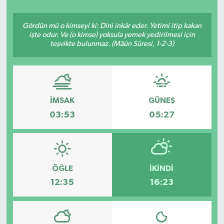
ÇEVRE
Gördün mü o kimseyi ki: Dini inkâr eder. Yetimi itip kakan
işte odur. Ve (o kimse) yoksula yemek yedirilmesi için
Dış Haberler
teşvikte bulunmaz. (Mâûn Sûresi, 1-2-3)
Dünya
EĞİTİM
İMSAK
GÜNEŞ
03:53
05:27
EKONOMİ
English News
ÖĞLE
İKINDI
Finans
12:35
16:23
Flaş Haber
Gayrimenkul