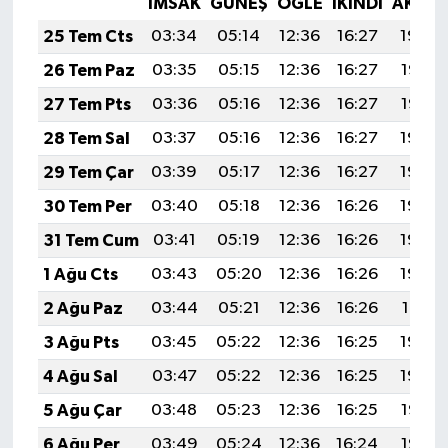
İMSAK
GÜNEŞ
ÖĞLE
İKINDI
AKŞA
KÜLTÜR SANAT
25 Tem Cts
03:34
05:14
12:36
16:27
19:48
MAGAZİN
26 Tem Paz
03:35
05:15
12:36
16:27
19:47
27 Tem Pts
03:36
05:16
12:36
16:27
19:47
Otomobil
28 Tem Sal
03:37
05:16
12:36
16:27
19:46
POLİTİKA
29 Tem Çar
03:39
05:17
12:36
16:27
19:45
30 Tem Per
03:40
05:18
12:36
16:26
19:44
Sağlık
31 Tem Cum
03:41
05:19
12:36
16:26
19:43
SİYASET
1 Ağu Cts
03:43
05:20
12:36
16:26
19:42
2 Ağu Paz
03:44
05:21
12:36
16:26
19:41
SPOR HABERLERİ
3 Ağu Pts
03:45
05:22
12:36
16:25
19:40
TEKNOLOJİ
4 Ağu Sal
03:47
05:22
12:36
16:25
19:39
5 Ağu Çar
03:48
05:23
12:36
16:25
19:38
Turizm
6 Ağu Per
03:49
05:24
12:36
16:24
19:37