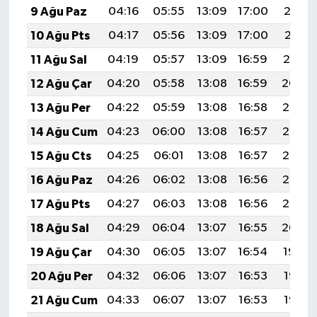
9 Ağu Paz
04:16
05:55
13:09
17:00
20:13
ÜLKE GÜNDEMİ
10 Ağu Pts
04:17
05:56
13:09
17:00
20:11
YAŞAM
11 Ağu Sal
04:19
05:57
13:09
16:59
20:10
12 Ağu Çar
04:20
05:58
13:08
16:59
20:09
YEREL
13 Ağu Per
04:22
05:59
13:08
16:58
20:07
Yerel Haberler
14 Ağu Cum
04:23
06:00
13:08
16:57
20:06
15 Ağu Cts
04:25
06:01
13:08
16:57
20:05
16 Ağu Paz
04:26
06:02
13:08
16:56
20:03
17 Ağu Pts
04:27
06:03
13:08
16:56
20:02
18 Ağu Sal
04:29
06:04
13:07
16:55
20:00
19 Ağu Çar
04:30
06:05
13:07
16:54
19:59
20 Ağu Per
04:32
06:06
13:07
16:53
19:58
21 Ağu Cum
04:33
06:07
13:07
16:53
19:56