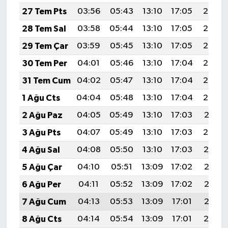
KÜLTÜR SANAT
27 Tem Pts
03:56
05:43
13:10
17:05
20:27
28 Tem Sal
03:58
05:44
13:10
17:05
20:26
MAGAZİN
29 Tem Çar
03:59
05:45
13:10
17:05
20:25
Otomobil
30 Tem Per
04:01
05:46
13:10
17:04
20:24
31 Tem Cum
04:02
05:47
13:10
17:04
20:23
POLİTİKA
1 Ağu Cts
04:04
05:48
13:10
17:04
20:22
Sağlık
2 Ağu Paz
04:05
05:49
13:10
17:03
20:21
3 Ağu Pts
04:07
05:49
13:10
17:03
20:20
SİYASET
4 Ağu Sal
04:08
05:50
13:10
17:03
20:19
SPOR HABERLERİ
5 Ağu Çar
04:10
05:51
13:09
17:02
20:17
6 Ağu Per
04:11
05:52
13:09
17:02
20:16
TEKNOLOJİ
7 Ağu Cum
04:13
05:53
13:09
17:01
20:15
Turizm
8 Ağu Cts
04:14
05:54
13:09
17:01
20:14