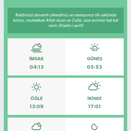
ÇEVRE
Rabbinizi devamlı zikrediniz ve namazınızı ilk vaktinde
kılınız, muhakkak Allah Azze ve Celle, size ecrinizi kat kat
Dış Haberler
verir. (Hadis-i şerif)
Dünya
EĞİTİM
İMSAK
GÜNEŞ
04:13
05:53
EKONOMİ
English News
ÖĞLE
İKINDI
Finans
13:09
17:01
Flaş Haber
Gayrimenkul