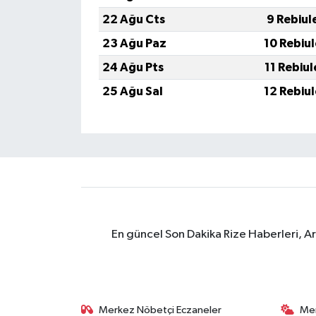
ÜLKE GÜNDEMİ
22 Ağu Cts
9 Rebiul
23 Ağu Paz
10 Rebiu
YAŞAM
24 Ağu Pts
11 Rebiu
YEREL
25 Ağu Sal
12 Rebiu
Yerel Haberler
En güncel Son Dakika Rize Haberleri, A
Merkez Nöbetçi Eczaneler
Me