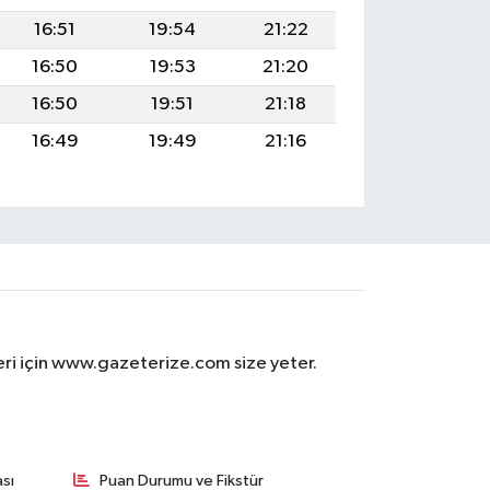
16:51
19:54
21:22
16:50
19:53
21:20
16:50
19:51
21:18
16:49
19:49
21:16
eri için www.gazeterize.com size yeter.
sı
Puan Durumu ve Fikstür