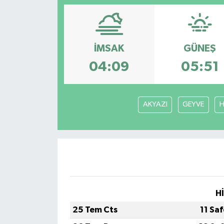
ÇEVRE
Dış Haberler
İMSAK
GÜNEŞ
04:09
05:51
Dünya
EĞİTİM
AKYAZI
GEYVE
H
EKONOMİ
English News
Finans
H
Flaş Haber
25 Tem Cts
11 Sa
Gayrimenkul