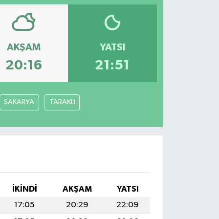
AKŞAM
YATSI
20:16
21:51
SAKARYA
TARAKLI
İKINDI
AKŞAM
YATSI
17:05
20:29
22:09