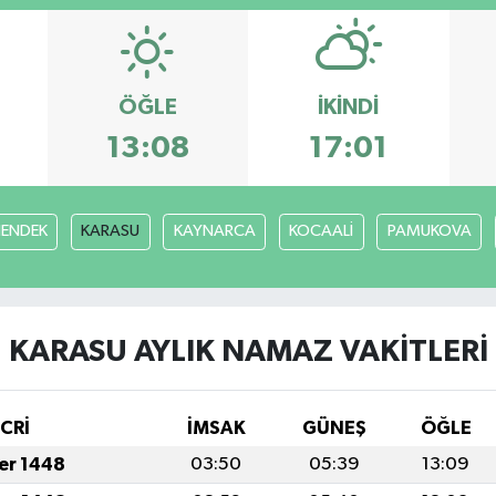
ÖĞLE
İKINDI
13:08
17:01
ENDEK
KARASU
KAYNARCA
KOCAALİ
PAMUKOVA
KARASU AYLIK NAMAZ VAKITLERI
İCRİ
İMSAK
GÜNEŞ
ÖĞLE
fer 1448
03:50
05:39
13:09