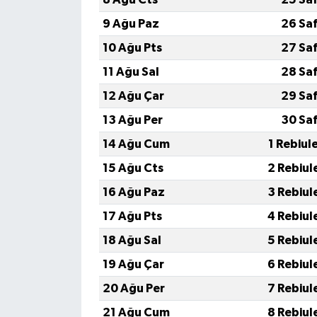
KÜLTÜR SANAT
9 Ağu Paz
26 Sa
MAGAZİN
10 Ağu Pts
27 Sa
11 Ağu Sal
28 Sa
Otomobil
12 Ağu Çar
29 Sa
POLİTİKA
13 Ağu Per
30 Sa
14 Ağu Cum
1 Rebiul
Sağlık
15 Ağu Cts
2 Rebiul
SİYASET
16 Ağu Paz
3 Rebiul
17 Ağu Pts
4 Rebiul
SPOR HABERLERİ
18 Ağu Sal
5 Rebiul
TEKNOLOJİ
19 Ağu Çar
6 Rebiul
20 Ağu Per
7 Rebiul
Turizm
21 Ağu Cum
8 Rebiul