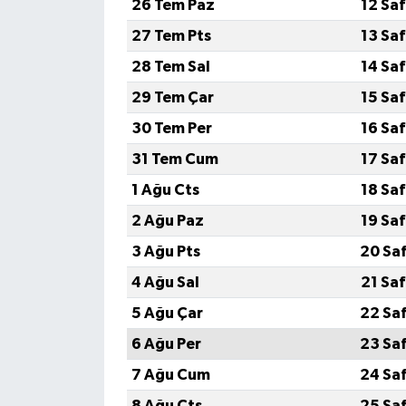
26 Tem Paz
12 Sa
27 Tem Pts
13 Sa
GENEL
28 Tem Sal
14 Sa
GÜNDEM
29 Tem Çar
15 Sa
30 Tem Per
16 Sa
Güvenlik
31 Tem Cum
17 Sa
HABERDE İNSAN
1 Ağu Cts
18 Sa
2 Ağu Paz
19 Sa
İNSAN
3 Ağu Pts
20 Sa
İş Dünyası
4 Ağu Sal
21 Sa
5 Ağu Çar
22 Sa
Jandarma
6 Ağu Per
23 Sa
Kadın
7 Ağu Cum
24 Sa
8 Ağu Cts
25 Sa