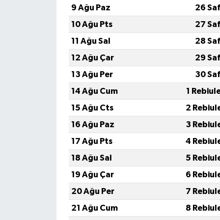
KÜLTÜR SANAT
9 Ağu Paz
26 Sa
10 Ağu Pts
27 Sa
MAGAZİN
11 Ağu Sal
28 Sa
Otomobil
12 Ağu Çar
29 Sa
13 Ağu Per
30 Sa
POLİTİKA
14 Ağu Cum
1 Rebiul
Sağlık
15 Ağu Cts
2 Rebiul
16 Ağu Paz
3 Rebiul
SİYASET
17 Ağu Pts
4 Rebiul
SPOR HABERLERİ
18 Ağu Sal
5 Rebiul
19 Ağu Çar
6 Rebiul
TEKNOLOJİ
20 Ağu Per
7 Rebiul
Turizm
21 Ağu Cum
8 Rebiul