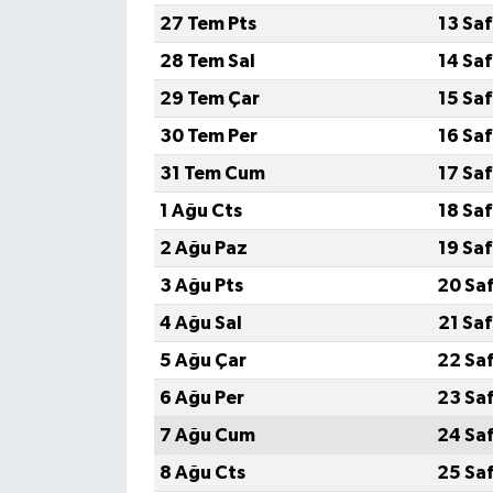
27 Tem Pts
13 Sa
GENEL
28 Tem Sal
14 Sa
29 Tem Çar
15 Sa
GÜNDEM
30 Tem Per
16 Sa
Güvenlik
31 Tem Cum
17 Sa
1 Ağu Cts
18 Sa
HABERDE İNSAN
2 Ağu Paz
19 Sa
İNSAN
3 Ağu Pts
20 Sa
4 Ağu Sal
21 Sa
İş Dünyası
5 Ağu Çar
22 Sa
Jandarma
6 Ağu Per
23 Sa
7 Ağu Cum
24 Sa
Kadın
8 Ağu Cts
25 Sa