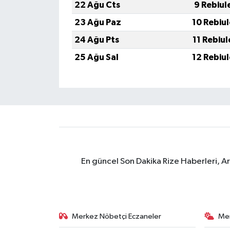
22 Ağu Cts
9 Rebiul
ÜLKE GÜNDEMİ
23 Ağu Paz
10 Rebiu
YAŞAM
24 Ağu Pts
11 Rebiu
25 Ağu Sal
12 Rebiu
YEREL
Yerel Haberler
En güncel Son Dakika Rize Haberleri, A
Merkez Nöbetçi Eczaneler
Me