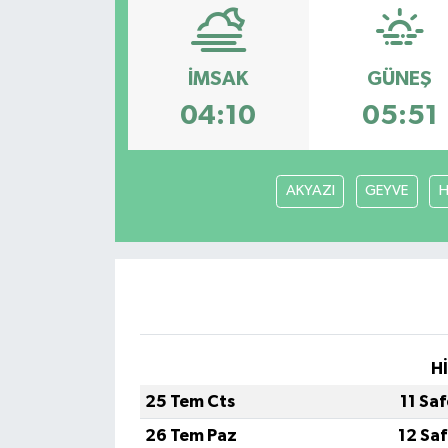
ÇEVRE
İMSAK
GÜNEŞ
Dış Haberler
04:10
05:51
Dünya
EĞİTİM
AKYAZI
GEYVE
H
EKONOMİ
English News
Finans
H
Flaş Haber
25 Tem Cts
11 Sa
26 Tem Paz
12 Sa
Gayrimenkul