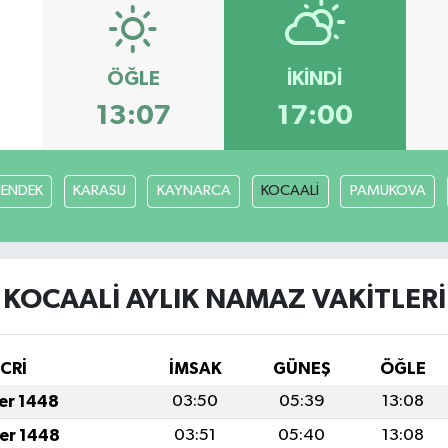
ÖĞLE
İKINDI
13:07
17:00
ENDEK
KARASU
KAYNARCA
KOCAALİ
PAMUKOVA
KOCAALİ AYLIK NAMAZ VAKITLERI
İCRİ
İMSAK
GÜNEŞ
ÖĞLE
fer 1448
03:50
05:39
13:08
fer 1448
03:51
05:40
13:08