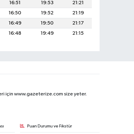
16:51
19:53
21:21
16:50
19:52
21:19
16:49
19:50
21:17
16:48
19:49
21:15
eri için www.gazeterize.com size yeter.
sı
Puan Durumu ve Fikstür