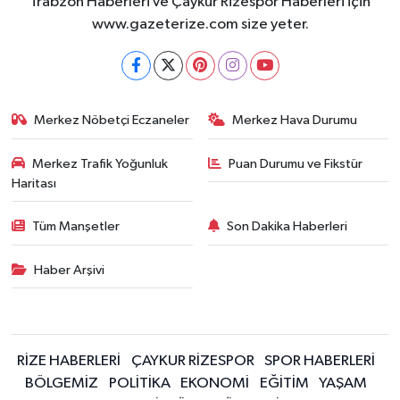
Trabzon Haberleri ve Çaykur Rizespor Haberleri için
ÜLKE GÜNDEMİ
www.gazeterize.com size yeter.
YAŞAM
YEREL
Merkez Nöbetçi Eczaneler
Merkez Hava Durumu
Yerel Haberler
Merkez Trafik Yoğunluk
Puan Durumu ve Fikstür
Haritası
Tüm Manşetler
Son Dakika Haberleri
Haber Arşivi
RİZE HABERLERİ
ÇAYKUR RİZESPOR
SPOR HABERLERİ
BÖLGEMİZ
POLİTİKA
EKONOMİ
EĞİTİM
YAŞAM