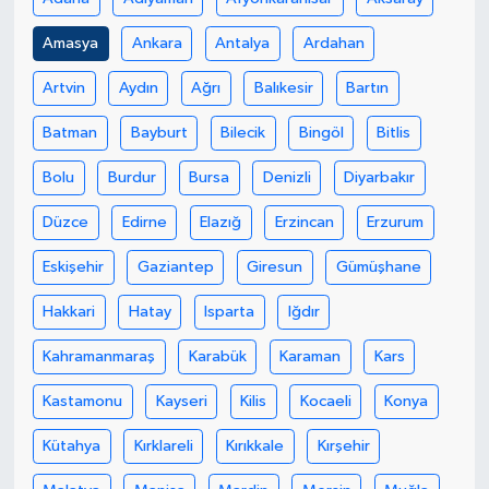
Amasya
Ankara
Antalya
Ardahan
GENEL
Artvin
Aydın
Ağrı
Balıkesir
Bartın
GÜNDEM
Batman
Bayburt
Bilecik
Bingöl
Bitlis
Güvenlik
Bolu
Burdur
Bursa
Denizli
Diyarbakır
HABERDE İNSAN
Düzce
Edirne
Elazığ
Erzincan
Erzurum
Eskişehir
Gaziantep
Giresun
Gümüşhane
İNSAN
Hakkari
Hatay
Isparta
Iğdır
İş Dünyası
Kahramanmaraş
Karabük
Karaman
Kars
Jandarma
Kastamonu
Kayseri
Kilis
Kocaeli
Konya
Kadın
Kütahya
Kırklareli
Kırıkkale
Kırşehir