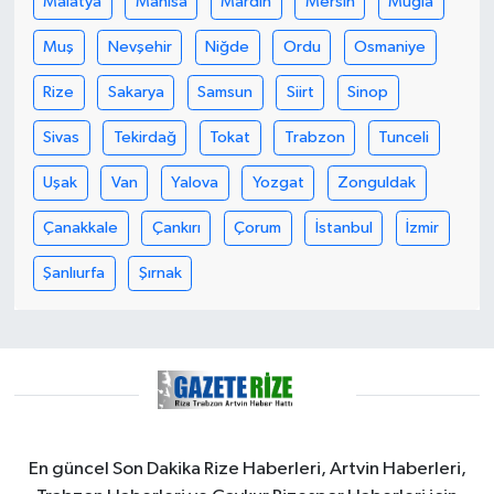
Malatya
Manisa
Mardin
Mersin
Muğla
KÜLTÜR SANAT
Muş
Nevşehir
Niğde
Ordu
Osmaniye
MAGAZİN
Rize
Sakarya
Samsun
Siirt
Sinop
Otomobil
Sivas
Tekirdağ
Tokat
Trabzon
Tunceli
POLİTİKA
Uşak
Van
Yalova
Yozgat
Zonguldak
Çanakkale
Çankırı
Çorum
İstanbul
İzmir
Sağlık
Şanlıurfa
Şırnak
SİYASET
SPOR HABERLERİ
TEKNOLOJİ
Turizm
En güncel Son Dakika Rize Haberleri, Artvin Haberleri,