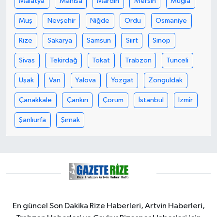
Malatya
Manisa
Mardin
Mersin
Muğla
KÜLTÜR SANAT
Muş
Nevşehir
Niğde
Ordu
Osmaniye
MAGAZİN
Rize
Sakarya
Samsun
Siirt
Sinop
Otomobil
Sivas
Tekirdağ
Tokat
Trabzon
Tunceli
POLİTİKA
Uşak
Van
Yalova
Yozgat
Zonguldak
Çanakkale
Çankırı
Çorum
İstanbul
İzmir
Sağlık
Şanlıurfa
Şırnak
SİYASET
SPOR HABERLERİ
TEKNOLOJİ
Turizm
En güncel Son Dakika Rize Haberleri, Artvin Haberleri,