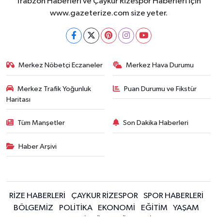
Trabzon Haberleri ve Çaykur Rizespor Haberleri için
ÜLKE GÜNDEMİ
www.gazeterize.com size yeter.
YAŞAM
YEREL
Merkez Nöbetçi Eczaneler
Merkez Hava Durumu
Yerel Haberler
Merkez Trafik Yoğunluk
Puan Durumu ve Fikstür
Haritası
Tüm Manşetler
Son Dakika Haberleri
Haber Arşivi
RİZE HABERLERİ
ÇAYKUR RİZESPOR
SPOR HABERLERİ
BÖLGEMİZ
POLİTİKA
EKONOMİ
EĞİTİM
YAŞAM