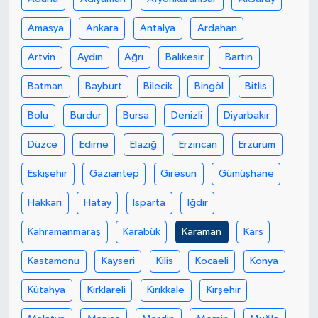
Amasya
Ankara
Antalya
Ardahan
GENEL
Artvin
Aydın
Ağrı
Balıkesir
Bartın
GÜNDEM
Batman
Bayburt
Bilecik
Bingöl
Bitlis
Güvenlik
Bolu
Burdur
Bursa
Denizli
Diyarbakır
HABERDE İNSAN
Düzce
Edirne
Elazığ
Erzincan
Erzurum
Eskişehir
Gaziantep
Giresun
Gümüşhane
İNSAN
Hakkari
Hatay
Isparta
Iğdır
İş Dünyası
Kahramanmaraş
Karabük
Karaman
Kars
Jandarma
Kastamonu
Kayseri
Kilis
Kocaeli
Konya
Kadın
Kütahya
Kırklareli
Kırıkkale
Kırşehir