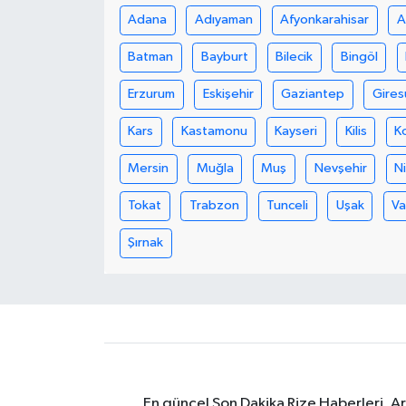
Adana
Adıyaman
Afyonkarahisar
A
GENEL
Batman
Bayburt
Bilecik
Bingöl
GÜNDEM
Erzurum
Eskişehir
Gaziantep
Gires
Kars
Kastamonu
Kayseri
Kilis
K
Güvenlik
Mersin
Muğla
Muş
Nevşehir
N
HABERDE İNSAN
Tokat
Trabzon
Tunceli
Uşak
V
İNSAN
Şırnak
İş Dünyası
Jandarma
Kadın
En güncel Son Dakika Rize Haberleri, A