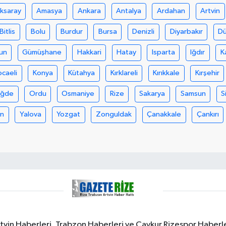
ksaray
Amasya
Ankara
Antalya
Ardahan
Artvin
Bitlis
Bolu
Burdur
Bursa
Denizli
Diyarbakır
D
un
Gümüşhane
Hakkari
Hatay
Isparta
Iğdır
K
ocaeli
Konya
Kütahya
Kırklareli
Kırıkkale
Kırşehir
iğde
Ordu
Osmaniye
Rize
Sakarya
Samsun
S
an
Yalova
Yozgat
Zonguldak
Çanakkale
Çankırı
rtvin Haberleri, Trabzon Haberleri ve Çaykur Rizespor Haberl