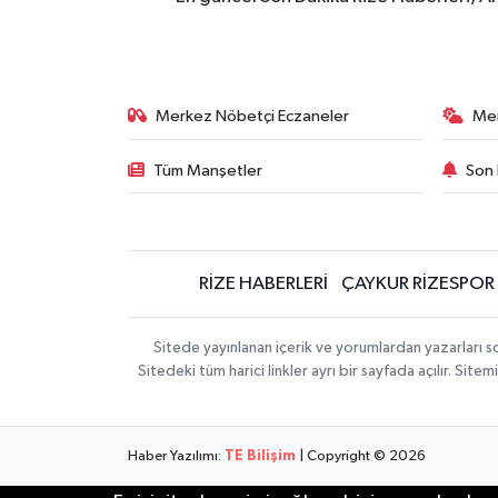
KÜLTÜR SANAT
MAGAZİN
Merkez Nöbetçi Eczaneler
Me
Otomobil
Tüm Manşetler
Son 
POLİTİKA
Sağlık
RİZE HABERLERİ
ÇAYKUR RİZESPOR
SİYASET
SPOR HABERLERİ
Sitede yayınlanan içerik ve yorumlardan yazarları
Sitedeki tüm harici linkler ayrı bir sayfada açılır. Si
TEKNOLOJİ
Haber Yazılımı:
TE Bilişim
| Copyright © 2026
Turizm