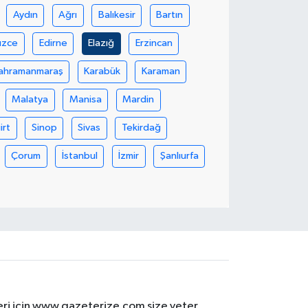
Aydın
Ağrı
Balıkesir
Bartın
üzce
Edirne
Elazığ
Erzincan
ahramanmaraş
Karabük
Karaman
Malatya
Manisa
Mardin
iirt
Sinop
Sivas
Tekirdağ
Çorum
İstanbul
İzmir
Şanlıurfa
eri için www.gazeterize.com size yeter.