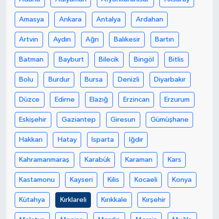
Amasya
Ankara
Antalya
Ardahan
GENEL
Artvin
Aydın
Ağrı
Balıkesir
Bartın
GÜNDEM
Batman
Bayburt
Bilecik
Bingöl
Bitlis
Güvenlik
Bolu
Burdur
Bursa
Denizli
Diyarbakır
HABERDE İNSAN
Düzce
Edirne
Elazığ
Erzincan
Erzurum
Eskişehir
Gaziantep
Giresun
Gümüşhane
İNSAN
Hakkari
Hatay
Isparta
Iğdır
İş Dünyası
Kahramanmaraş
Karabük
Karaman
Kars
Jandarma
Kastamonu
Kayseri
Kilis
Kocaeli
Konya
Kadın
Kütahya
Kırklareli
Kırıkkale
Kırşehir