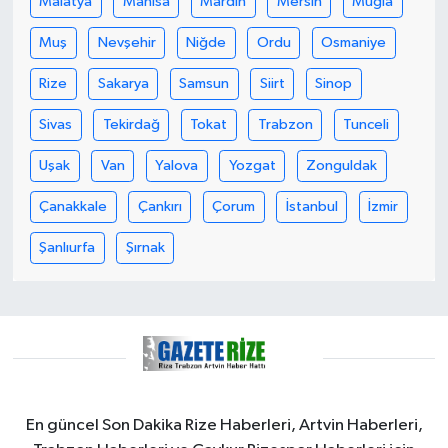
Malatya
Manisa
Mardin
Mersin
Muğla
KÜLTÜR SANAT
Muş
Nevşehir
Niğde
Ordu
Osmaniye
MAGAZİN
Rize
Sakarya
Samsun
Siirt
Sinop
Otomobil
Sivas
Tekirdağ
Tokat
Trabzon
Tunceli
POLİTİKA
Uşak
Van
Yalova
Yozgat
Zonguldak
Çanakkale
Çankırı
Çorum
İstanbul
İzmir
Sağlık
Şanlıurfa
Şırnak
SİYASET
SPOR HABERLERİ
TEKNOLOJİ
Turizm
En güncel Son Dakika Rize Haberleri, Artvin Haberleri,