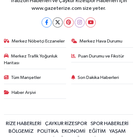
Trabzon Haberleri ve Çaykur Rizespor Haberleri için
ÜLKE GÜNDEMİ
www.gazeterize.com size yeter.
YAŞAM
YEREL
Merkez Nöbetçi Eczaneler
Merkez Hava Durumu
Yerel Haberler
Merkez Trafik Yoğunluk
Puan Durumu ve Fikstür
Haritası
Tüm Manşetler
Son Dakika Haberleri
Haber Arşivi
RİZE HABERLERİ
ÇAYKUR RİZESPOR
SPOR HABERLERİ
BÖLGEMİZ
POLİTİKA
EKONOMİ
EĞİTİM
YAŞAM