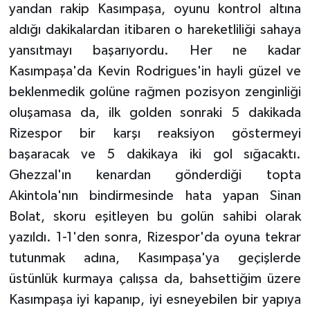
yandan rakip Kasımpaşa, oyunu kontrol altına
ÜLKE GÜNDEMİ
aldığı dakikalardan itibaren o hareketliliği sahaya
YAŞAM
yansıtmayı başarıyordu. Her ne kadar
Kasımpaşa'da Kevin Rodrigues'in hayli güzel ve
YEREL
beklenmedik golüne rağmen pozisyon zenginliği
oluşamasa da, ilk golden sonraki 5 dakikada
Yerel Haberler
Rizespor bir karşı reaksiyon göstermeyi
başaracak ve 5 dakikaya iki gol sığacaktı.
Ghezzal'ın kenardan gönderdiği topta
Akintola'nın bindirmesinde hata yapan Sinan
Bolat, skoru eşitleyen bu golün sahibi olarak
yazıldı. 1-1'den sonra, Rizespor'da oyuna tekrar
tutunmak adına, Kasımpaşa'ya geçişlerde
üstünlük kurmaya çalışsa da, bahsettiğim üzere
Kasımpaşa iyi kapanıp, iyi esneyebilen bir yapıya