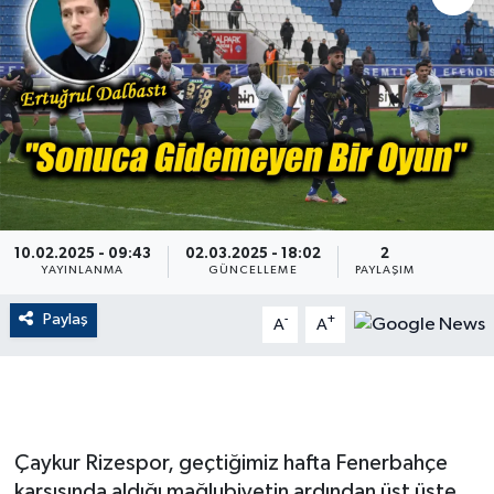
ÇEVRE
Dış Haberler
Dünya
EĞİTİM
10.02.2025 - 09:43
02.03.2025 - 18:02
2
EKONOMİ
YAYINLANMA
GÜNCELLEME
PAYLAŞIM
English News
Paylaş
-
+
A
A
Finans
Flaş Haber
Çaykur Rizespor, geçtiğimiz hafta Fenerbahçe
Gayrimenkul
karşısında aldığı mağlubiyetin ardından üst üste