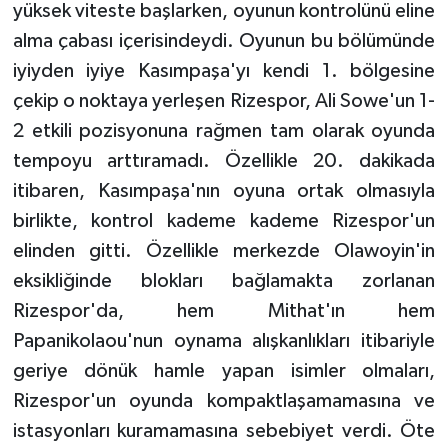
KÜLTÜR SANAT
yüksek viteste başlarken, oyunun kontrolünü eline
alma çabası içerisindeydi. Oyunun bu bölümünde
MAGAZİN
iyiyden iyiye Kasımpaşa'yı kendi 1. bölgesine
çekip o noktaya yerleşen Rizespor, Ali Sowe'un 1-
Otomobil
2 etkili pozisyonuna rağmen tam olarak oyunda
tempoyu arttıramadı. Özellikle 20. dakikada
POLİTİKA
itibaren, Kasımpaşa'nın oyuna ortak olmasıyla
Sağlık
birlikte, kontrol kademe kademe Rizespor'un
elinden gitti. Özellikle merkezde Olawoyin'in
SİYASET
eksikliğinde blokları bağlamakta zorlanan
Rizespor'da, hem Mithat'ın hem
SPOR HABERLERİ
Papanikolaou'nun oynama alışkanlıkları itibariyle
TEKNOLOJİ
geriye dönük hamle yapan isimler olmaları,
Rizespor'un oyunda kompaktlaşamamasına ve
Turizm
istasyonları kuramamasına sebebiyet verdi. Öte