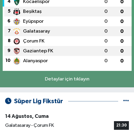
4
Kocaelispor
0
0
5
Beşiktaş
0
0
6
Eyüpspor
0
0
7
Galatasaray
0
0
8
Çorum FK
0
0
9
Gaziantep FK
0
0
10
Alanyaspor
0
0
Detaylar için tıklayın
Süper Lig Fikstür
14 Ağustos, Cuma
Galatasaray - Çorum FK
21:30