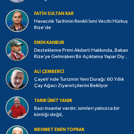
FATIH SULTAN KAR
Havacılık Tarihinin Renkli İsmi Vecihi Hürkuş
Rize’de
EMIN KANBUR
Destekleme Primi Akıbeti Hakkında, Bakan
Rize’ye Gelmişken Bir Açıklama Yapar Diye
Bekliyorduk
ALI ÇEMBERCI
Çayeli'nde Turizmin Yeni Durağı: 60 Yıllık
Çay Ağacı Ziyaretçilerini Bekliyor
TARIK ÜMIT YANIK
Bazı insanlar vardır; isimleri yalnızca bir
kimliği değil,
MEHMET EMIN TOPRAK