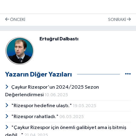
ÖNCEKI
SONRAKI
Ertuğrul Dalbastı
Yazarın Diğer Yazıları
Çaykur Rizespor'un 2024/2025 Sezon
Değerlendirmesi
10.06.2025
"Rizespor hedefine ulaştı."
19.05.2025
"Rizespor rahatladı."
06.05.2025
"Çaykur Rizespor için önemli galibiyet ama iş bitmiş
değil..."
21.04.2025