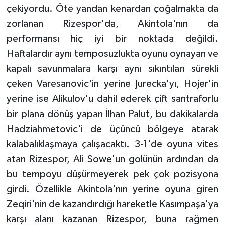
çekiyordu. Öte yandan kenardan çoğalmakta da
zorlanan Rizespor'da, Akintola'nın da
performansı hiç iyi bir noktada değildi.
Haftalardır aynı temposuzlukta oyunu oynayan ve
kapalı savunmalara karşı aynı sıkıntıları sürekli
çeken Varesanovic'in yerine Jurecka'yı, Hojer'in
yerine ise Alikulov'u dahil ederek çift santraforlu
bir plana dönüş yapan İlhan Palut, bu dakikalarda
Hadziahmetovic'i de üçüncü bölgeye atarak
kalabalıklaşmaya çalışacaktı. 3-1'de oyuna vites
atan Rizespor, Ali Sowe'un golünün ardından da
bu tempoyu düşürmeyerek pek çok pozisyona
girdi. Özellikle Akintola'nın yerine oyuna giren
Zeqiri'nin de kazandırdığı hareketle Kasımpaşa'ya
karşı alanı kazanan Rizespor, buna rağmen