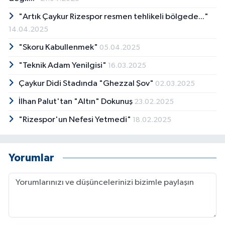
"Artık Çaykur Rizespor resmen tehlikeli bölgede..."
14.04.2025
"Skoru Kabullenmek"
05.04.2025
"Teknik Adam Yenilgisi"
16.03.2025
Çaykur Didi Stadında "Ghezzal Şov"
02.03.2025
İlhan Palut'tan "Altın" Dokunuş
23.02.2025
"Rizespor'un Nefesi Yetmedi"
18.02.2025
Yorumlar