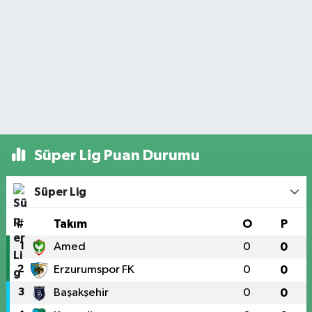
Süper Lig Puan Durumu
Süper Lig
#
Takım
O
P
1
Amed
0
0
2
Erzurumspor FK
0
0
3
Başakşehir
0
0