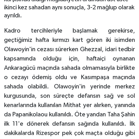
ikinci kez sahadan aynı sonuçla, 3-2 mağlup olarak
GENEL
ayrıldı.
Kadro tercihleriyle başlamak gerekirse,
GÜNDEM
geçtiğimiz hafta kırmızı kart gören iki isimden
Güvenlik
Olawoyin'in cezası sürerken Ghezzal, idari tedbir
kapsamında olduğu için, haftaiçi oynanan
HABERDE İNSAN
Ankaragücü maçında sahada olmamasıyla birlikte
o cezayı ödemiş oldu ve Kasımpaşa maçında
İNSAN
sahada olabildi. Olawoyin'in yerinde merkez
İş Dünyası
kurgusunda, son süreçte defansın sağ ve sol
kenarlarında kullanılan Mithat yer alırken, yanında
Jandarma
da Papanikolaou kullanıldı. Öte yandan Taha Şahin
ilk 11'e dönerek defansın sağında kullanıldı. İlk
Kadın
dakikalarda Rizespor pek çok maçta olduğu gibi