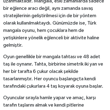
uzanmaktadır. Mangala, eski zamanlarda sadece
bir eğlence aracı değil, aynı zamanda savaş
GENEL
stratejilerinin geliştirilmesi için de bir yöntem
olarak kullanılmaktaydı. Günümüzde ise, Türk
GÜNDEM
mangala oyunu, hem çocuklara hem de
Güvenlik
yetişkinlere yönelik eğlenceli bir aktivite haline
gelmiştir.
HABERDE İNSAN
Oyun genellikle bir mangala tahtası ve 48 adet
İNSAN
taş ile oynanır. Tahta, birbirine simetrik iki yan ve
her bir tarafta 6 çukur olacak şekilde
İş Dünyası
tasarlanmıştır. Her oyuncu başlangıçta kendi
tarafındaki çukurlara 4 taş koyarak oyuna başlar.
Jandarma
Oyuncular sırayla hamle yapar ve amaç, karşı
Kadın
tarafın taşlarını almak ve kendi pitlerine