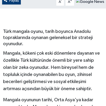
Paylaş
-
+
A
A
ÇEVRE
Dış Haberler
Türk mangala oyunu, tarih boyunca Anadolu
Dünya
topraklarında oynanan geleneksel bir strateji
oyunudur.
EĞİTİM
Mangala, kökeni çok eski dönemlere dayanan ve
EKONOMİ
özellikle Türk kültüründe önemli bir yere sahip
olan bir zeka oyunudur. Hem bireysel hem de
English News
topluluk içinde oynanabilen bu oyun, zihinsel
Finans
becerileri geliştirmesi ve sosyal etkileşimi
artırması açısından büyük bir öneme sahiptir.
Flaş Haber
Mangala oyununun tarihi, Orta Asya'ya kadar
Gayrimenkul