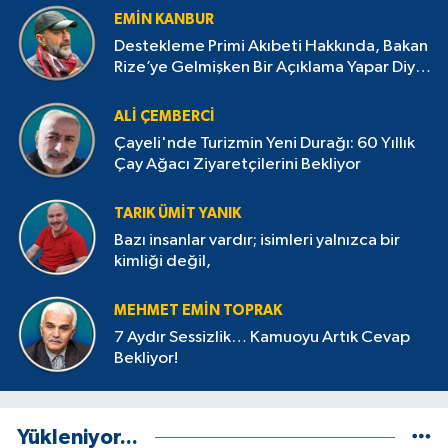
EMIN KANBUR
Destekleme Primi Akıbeti Hakkında, Bakan
Rize’ye Gelmişken Bir Açıklama Yapar Diye
Bekliyorduk
ALI ÇEMBERCI
Çayeli'nde Turizmin Yeni Durağı: 60 Yıllık
Çay Ağacı Ziyaretçilerini Bekliyor
TARIK ÜMIT YANIK
Bazı insanlar vardır; isimleri yalnızca bir
kimliği değil,
MEHMET EMIN TOPRAK
7 Aydır Sessizlik… Kamuoyu Artık Cevap
Bekliyor!
Yükleniyor...