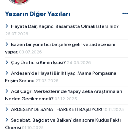
Yazarın Diğer Yazıları
Hayata Dair, Kaçıncı Basamakta Olmak İstersiniz?
26.07.2026
Bazen bir yönetici bir şehre gelir ve sadece işini
yapar.
03.07.2026
Çay Üreticisi Kimin İşcisi?
24.05.2026
Ardeşen’de Hayati Bir İhtiyaç: Mama Pompasına
Erişim Sorunu
27.03.2026
Acil Çağrı Merkezlerinde Yapay Zekâ Araştırmaları
Neden Gecikmemeli?
03.12.2025
ARDEŞEN'DE SANAT HAREKETİ BAŞLIYOR!
10.11.2025
Sadabat, Bağdat ve Balkan'dan sonra Kudüs Paktı
Önerisi
01.10.2025