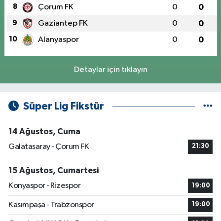
8
Çorum FK
0
0
9
Gaziantep FK
0
0
10
Alanyaspor
0
0
Detaylar için tıklayın
Süper Lig Fikstür
14 Ağustos, Cuma
Galatasaray - Çorum FK
21:30
15 Ağustos, Cumartesi
Konyaspor - Rizespor
19:00
Kasımpaşa - Trabzonspor
19:00