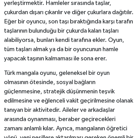
KÜLTÜR SANAT
yerleştirmektir. Hamleler sırasında taşlar,
çukurdan dışarı çıkarılır ve diğer çukurlara dağıtılır.
MAGAZİN
Eğer bir oyuncu, son taşı bıraktığında karşı tarafın
taşlarının bulunduğu bir çukurda kalan taşları
Otomobil
alabiliyorsa, bunları kendi tarafına ekler. Oyun,
tüm taşları almak ya da bir oyuncunun hamle
POLİTİKA
yapacak taşının kalmaması ile sona erer.
Sağlık
Türk mangala oyunu, geleneksel bir oyun
SİYASET
olmasının ötesinde, sosyal bağların
güçlenmesine, stratejik düşünmenin teşvik
SPOR HABERLERİ
edilmesine ve eğlenceli vakit geçirilmesine olanak
tanıyan bir aktivitedir. Aileler ve arkadaşlar
TEKNOLOJİ
arasında oynanması, beraber geçirecekleri
Turizm
zamanı anlamlı kılar. Ayrıca, mangalanın öğretici
yönü, yeni nesillere aktarılması gereken önemli bir