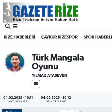
BÖLGEMİZ
Merkez Nöbetçi Eczaneler
SPOR
Merkez Hava Durumu
RİZE HABERLERİ
ÇAYKUR RİZESPOR
SPOR HABERL
Asayiş
Merkez Trafik Yoğunluk Haritası
Türk Mangala
Rize Jandarma Komutanlığı
Süper Lig Puan Durumu ve Fikstür
Oyunu
Bilim Teknoloji
Tüm Manşetler
YILMAZ ATASEVEN
Bölge
Son Dakika Haberleri
Advertising news
Haber Arşivi
04.02.2025 - 10:11
04.02.2025 - 10:12
YAYINLANMA
GÜNCELLEME
Canlı Maç