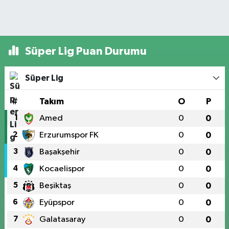
Süper Lig Puan Durumu
Süper Lig
#
Takım
O
P
1
Amed
0
0
2
Erzurumspor FK
0
0
3
Başakşehir
0
0
4
Kocaelispor
0
0
5
Beşiktaş
0
0
6
Eyüpspor
0
0
7
Galatasaray
0
0