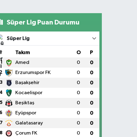
Süper Lig Puan Durumu
Süper Lig
#
Takım
O
P
1
Amed
0
0
2
Erzurumspor FK
0
0
3
Başakşehir
0
0
4
Kocaelispor
0
0
5
Beşiktaş
0
0
6
Eyüpspor
0
0
7
Galatasaray
0
0
8
Çorum FK
0
0