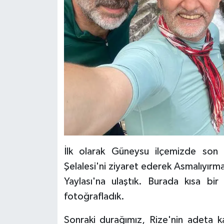
ÜLKE GÜNDEMİ
YAŞAM
YEREL
Yerel Haberler
İlk olarak Güneysu ilçemizde son ih
Şelalesi'ni ziyaret ederek Asmalıyır
Yaylası'na ulaştık. Burada kısa bi
fotoğrafladık.
Sonraki durağımız, Rize'nin adeta k