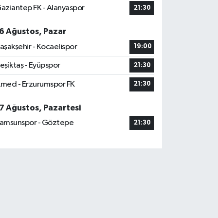
aziantep FK - Alanyaspor
21:30
6 Ağustos, Pazar
aşakşehir - Kocaelispor
19:00
eşiktaş - Eyüpspor
21:30
med - Erzurumspor FK
21:30
7 Ağustos, Pazartesi
amsunspor - Göztepe
21:30