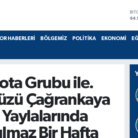
DO
47,
EU
55,
STE
OR HABERLERİ
BÖLGEMİZ
POLİTİKA
EKONOMİ
EĞ
64,
GRA
666
BİS
13.
BIT
ota Grubu ile.
64.
üzü Çağrankaya
 Yaylalarında
lmaz Bir Hafta