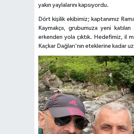
KÜLTÜR SANAT
yakın yaylalarını kapsıyordu.
MAGAZİN
Dört kişilik ekibimiz; kaptanımız R
Kaymakçıı, grubumuza yeni katılan
Otomobil
erkenden yola çıktık. Hedefimiz, il 
Kaçkar Dağları'nın eteklerine kadar u
POLİTİKA
Sağlık
SİYASET
SPOR HABERLERİ
TEKNOLOJİ
Turizm