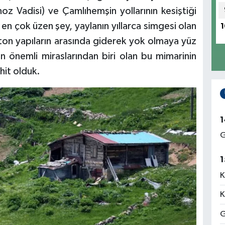
oz Vadisi) ve Çamlıhemşin yollarının kesiştiği
 en çok üzen şey, yaylanın yıllarca simgesi olan
1
on yapıların arasında giderek yok olmaya yüz
n önemli miraslarından biri olan bu mimarinin
hit olduk.
1
G
1
K
K
G