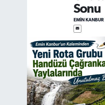
Sonu
ÇEVRE
EMIN KANBUR
Dış Haberler
Dünya
EĞİTİM
EKONOMİ
English News
Finans
Flaş Haber
Gayrimenkul