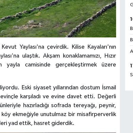
G
1
B
B
Kevut Yaylası'na çevirdik. Kilise Kayaları'nın
A
lası'na ulaştık. Akşam konaklamamızı, Hızır
lan yayla camisinde gerçekleştirmek üzere
1
S
liyordu. Eski siyaset yıllarından dostum İsmail
vinçle karşıladı ve evine davet etti. Değerli
eriyle hazırladığı sofrada tereyağı, peynir,
 köy ekmeğiyle unutulmaz bir misafirperverlik
eri yad ettik, hasret giderdik.