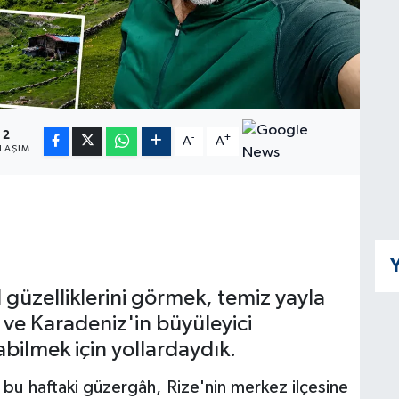
2
-
+
A
A
LAŞIM
Y
l güzelliklerini görmek, temiz yayla
 ve Karadeniz'in büyüleyici
bilmek için yollardaydık.
 bu haftaki güzergâh, Rize'nin merkez ilçesine