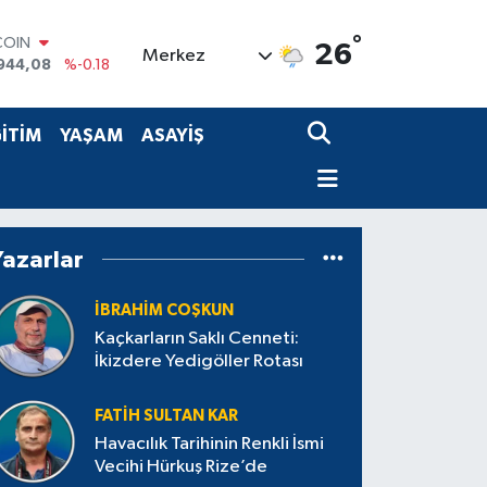
°
LAR
26
Merkez
7436
%0.18
RO
2510
%0.32
RLİN
İTİM
YAŞAM
ASAYİŞ
4811
%0.38
M ALTIN
0.55
%0.03
T100
779
%-14
Yazarlar
COIN
944,08
%-0.18
İBRAHIM COŞKUN
Kaçkarların Saklı Cenneti:
İkizdere Yedigöller Rotası
FATIH SULTAN KAR
Havacılık Tarihinin Renkli İsmi
Vecihi Hürkuş Rize’de