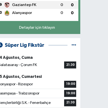
9
Gaziantep FK
0
0
0
Alanyaspor
0
0
Detaylar için tıklayın
Süper Lig Fikstür
4 Ağustos, Cuma
alatasaray - Çorum FK
21:30
5 Ağustos, Cumartesi
onyaspor - Rizespor
19:00
asımpaşa - Trabzonspor
19:00
ençlerbirliği S.K. - Fenerbahçe
21:30