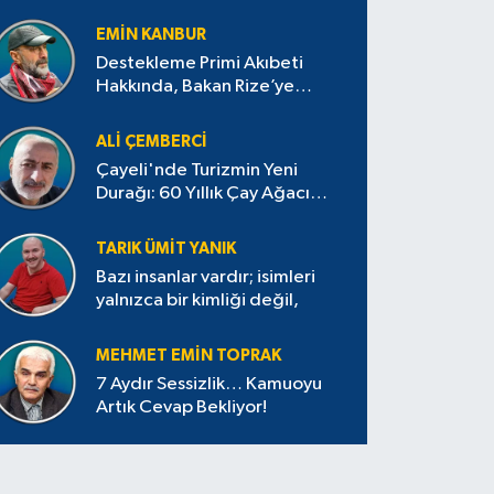
EMIN KANBUR
Destekleme Primi Akıbeti
Hakkında, Bakan Rize’ye
Gelmişken Bir Açıklama Yapar
Diye Bekliyorduk
ALI ÇEMBERCI
Çayeli'nde Turizmin Yeni
Durağı: 60 Yıllık Çay Ağacı
Ziyaretçilerini Bekliyor
TARIK ÜMIT YANIK
Bazı insanlar vardır; isimleri
yalnızca bir kimliği değil,
MEHMET EMIN TOPRAK
7 Aydır Sessizlik… Kamuoyu
Artık Cevap Bekliyor!