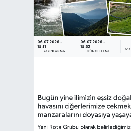
GENEL
GÜNDEM
06.07.2026 -
06.07.2026 -
Güvenlik
15:11
15:52
PAY
YAYINLANMA
GÜNCELLEME
HABERDE İNSAN
İNSAN
İş Dünyası
Bugün yine ilimizin eşsiz doğa
Jandarma
havasını ciğerlerimize çekmek
manzaralarını doyasıya yaşaya
Kadın
Yeni Rota Grubu olarak belirlediğimiz